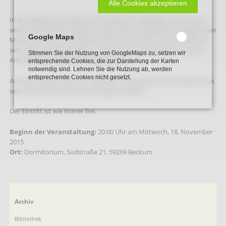
Alle Cookies akzeptieren
In der Begegnung im Blumenthal blickt Dr. Nikolaidis nicht nur auf
seinen persönlichen Weg von einem kleinen Bergdorf im griechischen
Google Maps
Makedonien bis ins westfälische Beckum zurück, sondern auch auf
sein Leben im Münsterland und den immensen Wandel in seinem
Stimmen Sie der Nutzung von GoogleMaps zu, setzen wir
Arbeitsalltag im Beckumer Krankenhaus.
entsprechende Cookies, die zur Darstellung der Karten
notwendig sind. Lehnen Sie die Nutzung ab, werden
entsprechende Cookies nicht gesetzt.
An diesem Abend wird Dr. Nikolaidis in persönlicher Atmosphäre aus
seinen reichen Lebenserinnerungen erzählen !
Der Eintritt ist wie immer frei.
Beginn der Veranstaltung:
20:00 Uhr am Mittwoch, 18. November
2015
Ort:
Dormitorium, Südstraße 21, 59269 Beckum
Navigation
Archiv
überspringen
Bibliothek