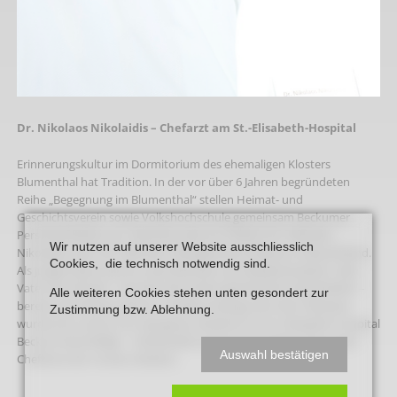
Dr. Nikolaos Nikolaidis – Chefarzt am St.-Elisabeth-Hospital
Erinnerungskultur im Dormitorium des ehemaligen Klosters
Blumenthal hat Tradition. In der vor über 6 Jahren begründeten
Reihe „Begegnung im Blumenthal“ stellen Heimat- und
Geschichtsverein sowie Volkshochschule gemeinsam Beckumer
Persönlichkeiten vor. Nächster Gast ist Chefarzt Dr. Nikolaos
Wir nutzen auf unserer Website ausschliesslich
Nikolaidis. Seit 1971 lebt der 1952 geborene Grieche in Deutschland.
Cookies, die technisch notwendig sind.
Als junger Mann kam er nach Münster zum Medizinstudium. Sein
Vater war damals – als einer der ersten griechischen Gastarbeiter –
Alle weiteren Cookies stehen unten gesondert zur
bereits seit etlichen Jahren in Oelde ansässig. Der Sohn Nikolaos
Zustimmung bzw. Ablehnung.
wurde Arzt und ist nun seit genau 30 Jahren am St.-Elisabeth-Hospital
Beckum beschäftigt – mittlerweile als einer der beiden führenden
Auswahl bestätigen
Chefärzte der Inneren Medizin.