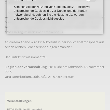
Chefärzte der Inneren Medizin.
Stimmen Sie der Nutzung von GoogleMaps zu, setzen wir
entsprechende Cookies, die zur Darstellung der Karten
In der Begegnung im Blumenthal blickt Dr. Nikolaidis nicht nur auf
notwendig sind. Lehnen Sie die Nutzung ab, werden
seinen persönlichen Weg von einem kleinen Bergdorf im griechischen
entsprechende Cookies nicht gesetzt.
Makedonien bis ins westfälische Beckum zurück, sondern auch auf
sein Leben im Münsterland und den immensen Wandel in seinem
Arbeitsalltag im Beckumer Krankenhaus.
An diesem Abend wird Dr. Nikolaidis in persönlicher Atmosphäre aus
seinen reichen Lebenserinnerungen erzählen !
Der Eintritt ist wie immer frei.
Beginn der Veranstaltung:
20:00 Uhr am Mittwoch, 18. November
2015
Ort:
Dormitorium, Südstraße 21, 59269 Beckum
Navigation
Veranstaltungen
überspringen
BETHLEHEM im Blumenthal