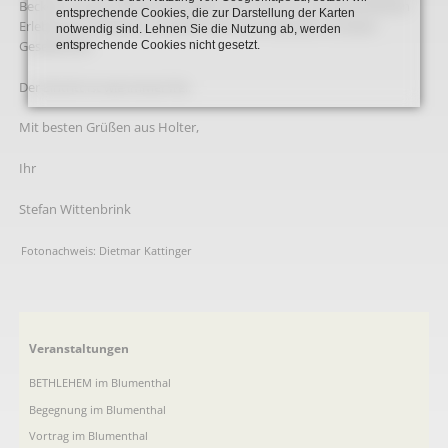
Beckum zurück. Die Erinnerungen sind nicht nur von persönlichen
entsprechende Cookies, die zur Darstellung der Karten
Erlebnissen bestimmt, sondern auch vom Wandel in unserer
notwendig sind. Lehnen Sie die Nutzung ab, werden
Gesellschaft.
entsprechende Cookies nicht gesetzt.
Der Eintritt ist wie immer frei.
Mit besten Grüßen aus Holter,
Ihr
Stefan Wittenbrink
Fotonachweis: Dietmar Kattinger
Navigation
Veranstaltungen
überspringen
BETHLEHEM im Blumenthal
Begegnung im Blumenthal
Vortrag im Blumenthal