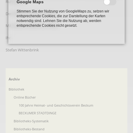
Ruhestand.
Google Maps
Stimmen Sie der Nutzung von GoogleMaps zu, setzen wir
Der Eintritt ist wie immer frei.
entsprechende Cookies, die zur Darstellung der Karten
notwendig sind. Lehnen Sie die Nutzung ab, werden
Mit besten Grüßen aus Holter,
entsprechende Cookies nicht gesetzt.
Ihr
Stefan Wittenbrink
Navigation
Archiv
überspringen
Bibliothek
Online Bücher
100 Jahre Heimat- und Geschichtsverein Beckum
BECKUMER STADTDINGE
Bibliotheks-Systematik
Bibliotheks-Bestand