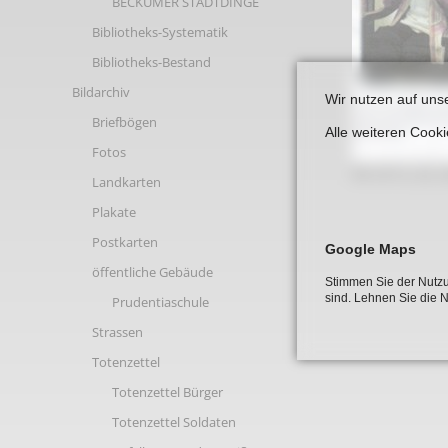
BECKUMER STADTDINGE
Links
Bibliotheks-Systematik
Bibliotheks-Bestand
Bildarchiv
Wir nutzen auf uns
Briefbögen
Alle weiteren Cook
Fotos
08 2012_02_0
Landkarten
Plakate
Postkarten
Google Maps
öffentliche Gebäude
Stimmen Sie der Nutzu
sind. Lehnen Sie die 
Prudentiaschule
Strassen
Totenzettel
Totenzettel Bürger
Totenzettel Soldaten