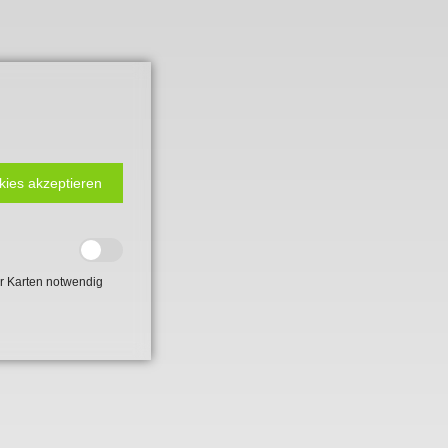
kies akzeptieren
r Karten notwendig
 2. Weltkrieg
hal