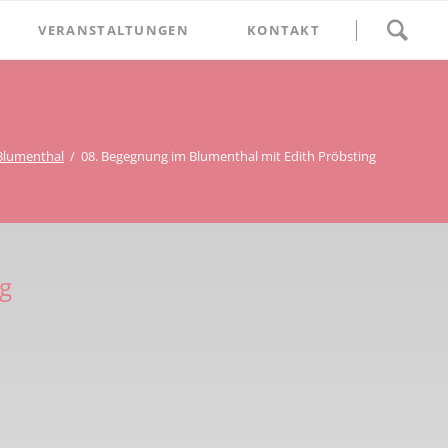
Navigation
VERANSTALTUNGEN
KONTAKT
überspringen
BETHLEHEM im Blumenthal
Geschichten
Begegnung im Blumenthal
eschichtsverein Beckum
Schätze
Vortrag im Blumenthal
Blumenthal
08. Begegnung im Blumenthal mit Edith Pröbsting
nmal
ichte
ng