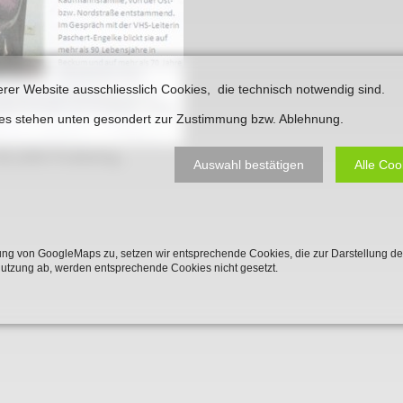
Plakate
Jüdischer Friedhof
Postkarten
Steinkisten Gräber
öffentliche Gebäude
Fürstengrab
erer Website ausschliesslich Cookies, die technisch notwendig sind.
Prudentiaschule
ies stehen unten gesondert zur Zustimmung bzw. Ablehnung.
Denkmal-Liste A
Strassen
8_Edith Proebsting
Denkmal-Liste B
Auswahl bestätigen
Alle Coo
Totenzettel
Denkmal-Liste C
Totenzettel Bürger
Denkmal_Liste weitere
Totenzettel Soldaten
ng von GoogleMaps zu, setzen wir entsprechende Cookies, die zur Darstellung de
Denkmal-Liste Naturdenkmal
Nutzung ab, werden entsprechende Cookies nicht gesetzt.
Gefallenen und Vermißte
Filmarchiv
Begegnungen im Blument
Historische Filme