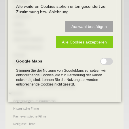
Briefbögen
Alle weiteren Cookies stehen unten gesondert zur
Fotos
Zustimmung bzw. Ablehnung.
Landkarten
Plakate
Auswahl bestätigen
Postkarten
öffentliche Gebäude
Alle Cookies akzeptieren
Prudentiaschule
Strassen
Google Maps
Totenzettel
Totenzettel Bürger
Stimmen Sie der Nutzung von GoogleMaps zu, setzen wir
entsprechende Cookies, die zur Darstellung der Karten
Totenzettel Soldaten
notwendig sind. Lehnen Sie die Nutzung ab, werden
entsprechende Cookies nicht gesetzt.
Gefallenen und Vermißte 2. Weltkrieg
Filmarchiv
Begegnungen im Blumenthal
Historische Filme
Karnevalistische Filme
Religiöse Filme