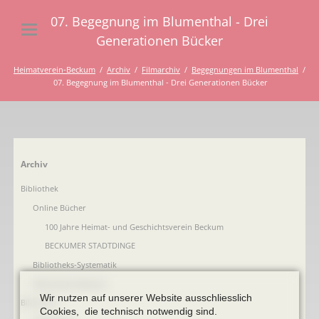
07. Begegnung im Blumenthal - Drei
Generationen Bücker
Heimatverein-Beckum
Archiv
Filmarchiv
Begegnungen im Blumenthal
07. Begegnung im Blumenthal - Drei Generationen Bücker
Navigation
Archiv
überspringen
Bibliothek
Online Bücher
100 Jahre Heimat- und Geschichtsverein Beckum
BECKUMER STADTDINGE
Bibliotheks-Systematik
Bibliotheks-Bestand
Wir nutzen auf unserer Website ausschliesslich
Bildarchiv
Cookies, die technisch notwendig sind.