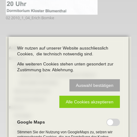
02 2010_1_04_Erich Bomke
Navigation
Archiv
Wir nutzen auf unserer Website ausschliesslich
überspringen
Cookies, die technisch notwendig sind.
Bibliothek
Alle weiteren Cookies stehen unten gesondert zur
Online Bücher
Zustimmung bzw. Ablehnung.
100 Jahre Heimat- und Geschichtsverein Beckum
BECKUMER STADTDINGE
Auswahl bestätigen
Bibliotheks-Systematik
Bibliotheks-Bestand
Alle Cookies akzeptieren
Bildarchiv
Briefbögen
Google Maps
Fotos
Landkarten
Stimmen Sie der Nutzung von GoogleMaps zu, setzen wir
entsprechende Cookies, die zur Darstellung der Karten