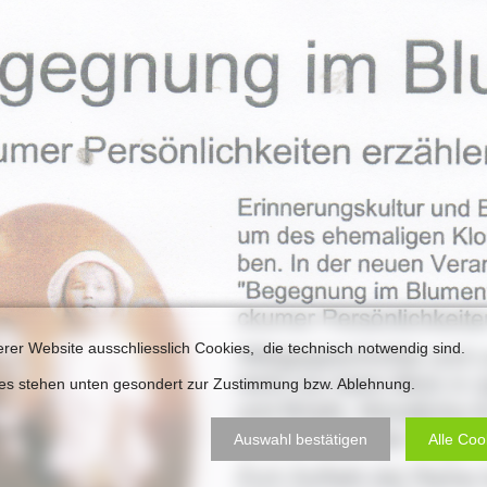
Plakate
Jüdischer Friedhof
Postkarten
Steinkisten Gräber
öffentliche Gebäude
Fürstengrab
Prudentiaschule
Denkmal-Liste A
Strassen
Denkmal-Liste B
Totenzettel
Denkmal-Liste C
Totenzettel Bürger
Denkmal_Liste weitere
Totenzettel Soldaten
Denkmal-Liste Naturdenkmal
Gefallenen und Vermißte
erer Website ausschliesslich Cookies, die technisch notwendig sind.
Filmarchiv
ies stehen unten gesondert zur Zustimmung bzw. Ablehnung.
Begegnungen im Blument
Auswahl bestätigen
Alle Coo
Historische Filme