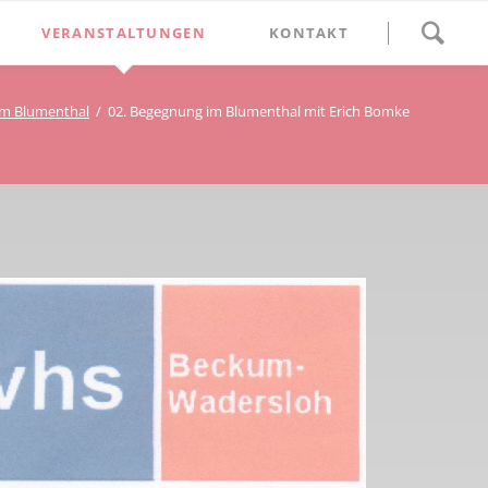
Navigation
VERANSTALTUNGEN
KONTAKT
überspringen
BETHLEHEM im Blumenthal
im Blumenthal
02. Begegnung im Blumenthal mit Erich Bomke
Geschichten
Begegnung im Blumenthal
eschichtsverein Beckum
Schätze
Vortrag im Blumenthal
nmal
ichte