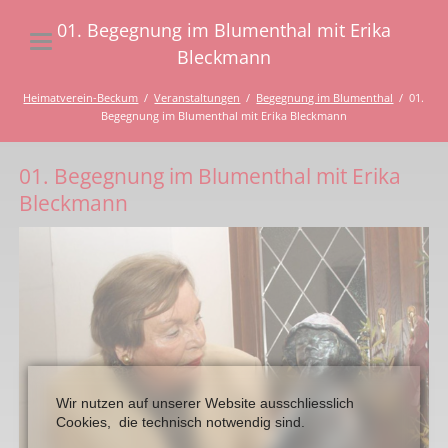
01. Begegnung im Blumenthal mit Erika
Bleckmann
Heimatverein-Beckum
Veranstaltungen
Begegnung im Blumenthal
01.
Begegnung im Blumenthal mit Erika Bleckmann
01. Begegnung im Blumenthal mit Erika
Bleckmann
Wir nutzen auf unserer Website ausschliesslich
Cookies, die technisch notwendig sind.