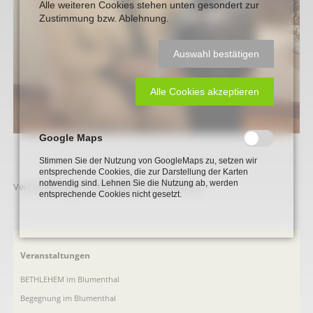
Alle weiteren Cookies stehen unten gesondert zur
Zustimmung bzw. Ablehnung.
Auswahl bestätigen
Alle Cookies akzeptieren
Google Maps
Stimmen Sie der Nutzung von GoogleMaps zu, setzen wir
entsprechende Cookies, die zur Darstellung der Karten
notwendig sind. Lehnen Sie die Nutzung ab, werden
Veranstaltung am 28.10.2009 im Dormitorium
entsprechende Cookies nicht gesetzt.
Navigation
Veranstaltungen
überspringen
BETHLEHEM im Blumenthal
Begegnung im Blumenthal