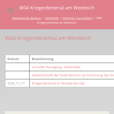
W04 Kriegerdenkmal am Westteich
Heimatverein-Beckum
Denkmale
Denkmal_Liste weitere
W04
Kriegerdenkmal am Westteich
W04 Kriegerdenkmal am Westteich
.
Datum
Bezeichnung
virtueller Rundgang - Denkmäler
Gedenkschrift der Stadt Beckum zur Errichtung des D
2020_11_11
K
riegerdenkmal im Wandel der Zeit