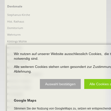
Navigation
Denkmale
überspringen
Stephanus-Kirche
Hist. Rathaus
Domitorium
Wehrturm
Köttings Mühle
Windmühle
Wir nutzen auf unserer Website ausschliesslich Cookies, die 
Ständehaus
notwendig sind.
Schmiede Galen
Alle weiteren Cookies stehen unten gesondert zur Zustimmun
Mariensäule
Ablehnung.
Hochkreuz - Alter Friedhof
Jüdischer Friedhof
Auswahl bestätigen
Alle Cookies 
Steinkisten Gräber
Fürstengrab
Google Maps
Denkmal-Liste A
Denkmal-Liste B
Stimmen Sie der Nutzung von GoogleMaps zu, setzen wir entsprechende