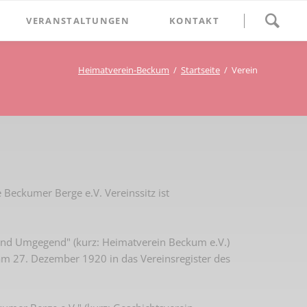
Navigation
VERANSTALTUNGEN
KONTAKT
überspringen
BETHLEHEM im Blumenthal
Heimatverein-Beckum
Startseite
Verein
Geschichten
Begegnung im Blumenthal
eschichtsverein Beckum
Schätze
Vortrag im Blumenthal
nmal
ichte
Beckumer Berge e.V. Vereinssitz ist
nd Umgegend" (kurz: Heimatverein Beckum e.V.)
am 27. Dezember 1920 in das Vereinsregister des