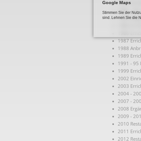
1976 Erric
Google Maps
1984 - 89 
Stimmen Sie der Nutzu
1986 Mitgr
sind. Lehnen Sie die 
1986 Erric
1986 Erric
1987 Erri
1988 Anbr
1989 Erric
1991 - 95 
1999 Erric
2002 Einr
2003 Erric
2004 - 20
2007 - 20
2008 Ergän
2009 - 201
2010 Resta
2011 Erric
2012 Resta