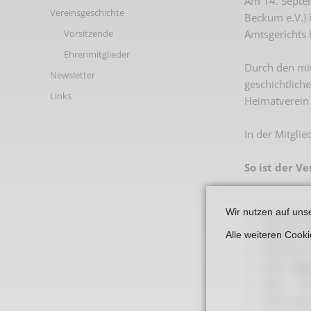
Am 14. Septem
Links
Vereinsgeschichte
Beckum e.V.) 
Amtsgerichts
Vorsitzende
Ehrenmitglieder
Durch den mi
Newsletter
geschichtlic
Links
Heimatverein 
In der Mitgli
So ist der V
Wir nutzen auf uns
1924 Vorbe
1933 Erri
Alle weiteren Cook
1935 Einr
1949 -
he
1962 - 19
1974 Vorbe