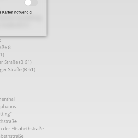
r Karten notwendig
tlichen Ausstellung
 Straße (B 61)
e
aße 8
1)
r Straße (B 61)
er Straße (B 61)
menthal
tephanus
tting"
thstraße
n der Elisabethstraße
abethstraße