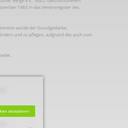
mer Berge e.V." (kurz: Geschichtsverein
ezember 1983 in das Vereinsregister des
 Vereine wurde der Grundgedanke,
ördern und zu pflegen, aufgrund des auch vom
iedet.
kums
 2. Weltkrieg
kies akzeptieren
hal
kums