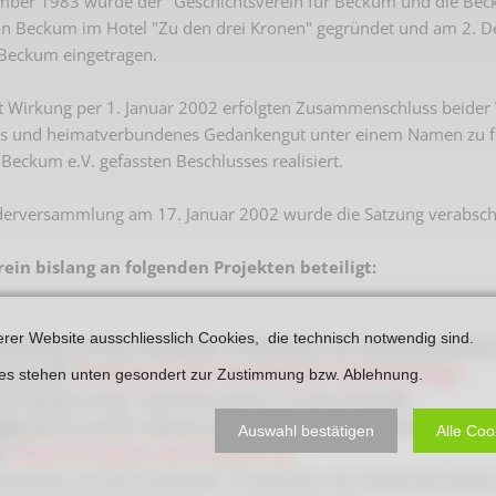
ber 1983 wurde der "Geschichtsverein für Beckum und die Becku
Plakate
Jüdischer Friedhof
in Beckum im Hotel "Zu den drei Kronen" gegründet und am 2. D
 Beckum eingetragen.
Postkarten
Steinkisten Gräber
öffentliche Gebäude
t Wirkung per 1. Januar 2002 erfolgten Zusammenschluss beider
Fürstengrab
hes und heimatverbundenes Gedankengut unter einem Namen zu f
Prudentiaschule
Denkmal-Liste A
Beckum e.V. gefassten Beschlusses realisiert.
Strassen
Denkmal-Liste B
ederversammlung am 17. Januar 2002 wurde die Satzung verabsch
Totenzettel
Denkmal-Liste C
Totenzettel Bürger
erein bislang an folgenden Projekten beteiligt:
Denkmal_Liste weitere
Totenzettel Soldaten
Denkmal-Liste Naturdenkmal
erer Website ausschliesslich Cookies, die technisch notwendig sind.
reitung und Ausrichtung der 700-Jahrfeier der Stadtrechte Bec
Gefallenen und Vermißte
chtung des
Denkmals für den Heimatdichter Ferdinand Krüger
ies stehen unten gesondert zur Zustimmung bzw. Ablehnung.
Filmarchiv
ichtung des ersten "Heimatmuseums“ an der Oststraße
ute
jährlich großer Nikolausumzug mit Pferden und Kutsche
Auswahl bestätigen
Alle Coo
Begegnungen im Blument
64
Restaurierung des alten Wehrturmes
Historische Filme
reitung und Ausrichtung der 750-Jahrfeier der Stadtrechte Bec