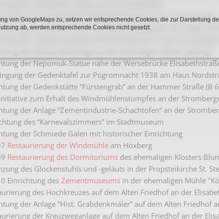
htung der Steinkühler-Statue auf der Nordstraße
Karnevalistische Filme
Initiative zum Erhalt des Ackerbürgerhauses an der Linnenstraße
ng von GoogleMaps zu, setzen wir entsprechende Cookies, die zur Darstellung de
ündung des Stadtmuseums & Erstausstattung der heimatgeschich
Religiöse Filme
Nutzung ab, werden entsprechende Cookies nicht gesetzt.
htung des „Skulpturenparks Zementindustrie” an der Stromberger
Sonstige Filme
htung der Wasserrad-Anlage an der ehemaligen Mühle „Kötting“
chtung der Nepomuk-Statue nahe der Wersebrücke Elisabethstraß
Nachlässe
ingung der Gedenktafel zur Pogromnacht 1938 am Haus Nordstr
htung der Gedenkstätte “Fürstengrab” an der Hammer Straße (B 6
Initiative zum Erhalt des Windmühlenstumpfes an der Stromberge
htung der Anlage “Zementindustrie-Schachtofen” an der Stromberg
ichtung des “Karnevalszimmers” im Stadtmuseum
htung der Schmiede Galen mit historischer Einrichtung
07
Restaurierung der Windmühle
am Höxberg
09
Restaurierung des Dormitoriums
des ehemaligen Klosters Blu
zung des Glockenstuhls und -geläuts in der Propsteikirche St. S
0 Einrichtung des
Zementmuseums
in der ehemaligen Mühle "Kö
urierung des Hochkreuzes auf dem Alten Friedhof an der Elisabe
htung der Anlage “Hist. Grabdenkmäler” auf dem Alten Friedhof a
urierung der Kreuzweganlage auf dem Alten Friedhof an der Elis