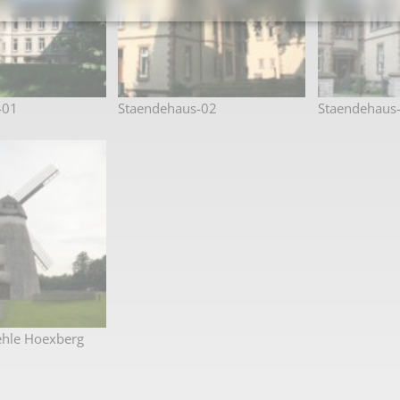
Karnevalistische Filme
Religiöse Filme
Sonstige Filme
-01
Staendehaus-02
Staendehaus
Nachlässe
hle Hoexberg