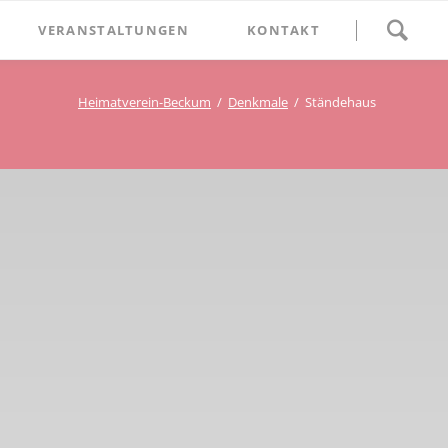
Navigation
VERANSTALTUNGEN
KONTAKT
überspringen
BETHLEHEM im Blumenthal
Heimatverein-Beckum
Denkmale
Ständehaus
Geschichten
Begegnung im Blumenthal
eschichtsverein Beckum
Schätze
Vortrag im Blumenthal
nmal
ichte