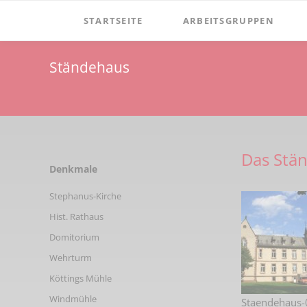
STARTSEITE
ARBEITSGRUPPEN
Verein
Dormitorium
Ständehaus
Vorstand
Film
Aufgaben
Windmühle Höxberg
Satzung
Windmuehle-am-hoexberg
Das Stä
Mitgliedschaft
Zementmuseum
Navigation
Denkmale
überspringen
Spenden
Mineralien & Fossilien
Stephanus-Kirche
Vereinsgeschichte
Hist. Rathaus
Vorsitzende
Domitorium
Wehrturm
Ehrenmitglieder
Köttings Mühle
Newsletter
Windmühle
Staendehaus-