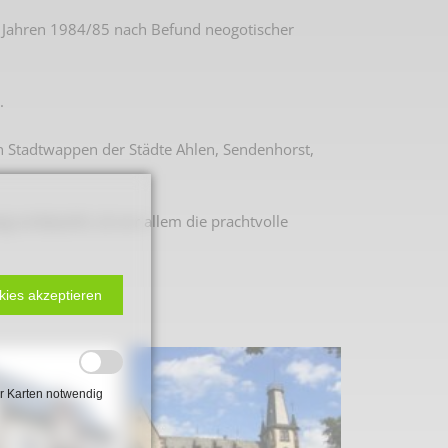
en Jahren 1984/85 nach Befund neogotischer
.
n Stadtwappen der Städte Ahlen, Sendenhorst,
 vortäuscht, ist vor allem die prachtvolle
kies akzeptieren
 2. Weltkrieg
hal
r Karten notwendig