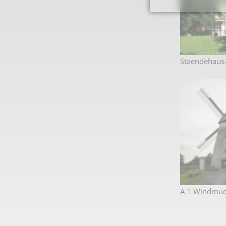
Staendehaus
A 1 Windmue