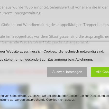
Plakate
Jüdischer Friedhof
dehaus wurde 1886 errichtet. Sehenswert ist vor allem die in d
Postkarten
aurierte Innengestaltung:
Steinkisten Gräber
öffentliche Gebäude
Fürstengrab
 Fußböden und Wandbemalung des doppelläufigen Treppenhauses
Prudentiaschule
Denkmal-Liste A
ule im Treppenhaus vor dem Sitzungssaal sind die ursprüngliche
Strassen
 Gemeinde Wadersloh in Holz geschnitzt angebracht.
Denkmal-Liste B
Totenzettel
erer Website ausschliesslich Cookies, die technisch notwendig sind.
Denkmal-Liste C
ginal wiederhergestellten Wandbemalung, die eine Holzvertäfelung
Totenzettel Bürger
 Form eines umgekehrten Schiffsrumpfes von besonderem Reiz.
ies stehen unten gesondert zur Zustimmung bzw. Ablehnung.
Denkmal_Liste weitere
Totenzettel Soldaten
us in der
Beckumer Denkmalliste
Denkmal-Liste Naturdenkmal
Auswahl bestätigen
Alle Coo
Gefallenen und Vermißte
Filmarchiv
Begegnungen im Blument
ng von GoogleMaps zu, setzen wir entsprechende Cookies, die zur Darstellung de
Nutzung ab, werden entsprechende Cookies nicht gesetzt.
Historische Filme