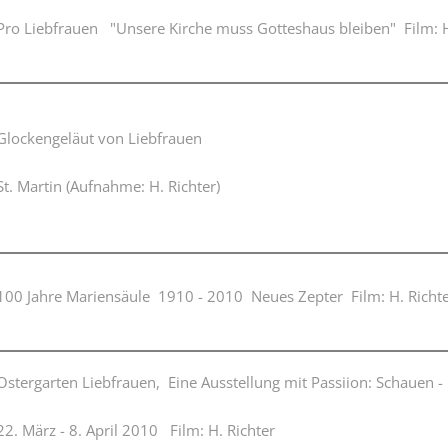
Plakate
Jüdischer Friedhof
Pro Liebfrauen "Unsere Kirche muss Gotteshaus bleiben" Film: H
Postkarten
Steinkisten Gräber
öffentliche Gebäude
Fürstengrab
Prudentiaschule
Denkmal-Liste A
Glockengeläut von Liebfrauen
Strassen
Denkmal-Liste B
St. Martin (Aufnahme: H. Richter)
Totenzettel
Denkmal-Liste C
Totenzettel Bürger
Denkmal_Liste weitere
Totenzettel Soldaten
Denkmal-Liste Naturdenkmal
100 Jahre Mariensäule 1910 - 2010 Neues Zepter Film: H. Richte
Gefallenen und Vermißte
Filmarchiv
Ostergarten Liebfrauen, Eine Ausstellung mit Passiion: Schauen -
Begegnungen im Blument
22. März - 8. April 2010 Film: H. Richter
Historische Filme