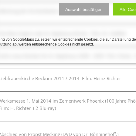
Auswahl bestätigen
Alle Coo
Abholung der Kirchenbänke Liebfrauen nach Polen
Die Klais-Orgel in der St. Stephanus-Kirche Film: Dr. Südfeld
ng von GoogleMaps zu, setzen wir entsprechende Cookies, die zur Darstellung de
Nutzung ab, werden entsprechende Cookies nicht gesetzt.
Sechs neue Glocken für St. Stephanus 2008 - 2009 Film: Dreier,
Liebfrauenkirche Beckum 2011 / 2014 Film: Heinz Richter
Werksmesse 1. Mai 2014 im Zementwerk Phoenix (100 Jahre Phö
Film: H. Richter ( 2 Blu-ray)
Abschied von Propst Mecking (DVD von Dr. Bönninghoff.)