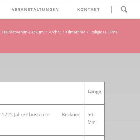
Navigation
VERANSTALTUNGEN
KONTAKT
überspringen
BETHLEHEM im Blumenthal
Heimatverein-Beckum
Archiv
Filmarchiv
Religiöse Filme
Geschichten
Begegnung im Blumenthal
eschichtsverein Beckum
Schätze
Vortrag im Blumenthal
nmal
ichte
Länge
10. "1225 Jahre Christen in Beckum,
50
Min