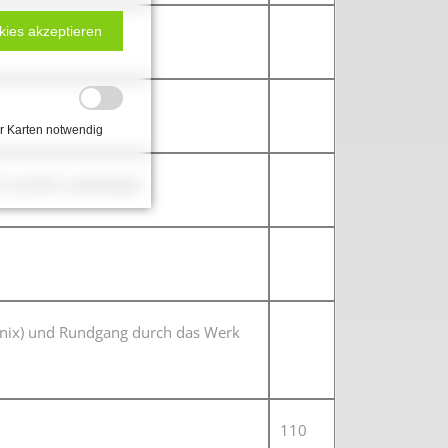
kies akzeptieren
r Karten notwendig
 FJ und M. Laukemper
nix) und Rundgang durch das Werk
110