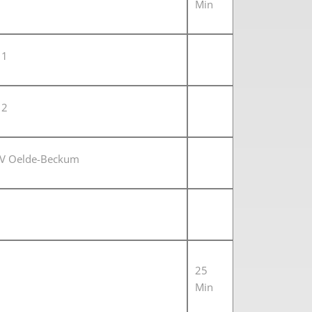
Min
 1
 2
MGV Oelde-Beckum
25
Min