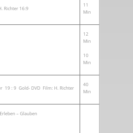
11
. Richter 16:9
Min
12
Min
10
Min
40
r 19 : 9 Gold- DVD Film: H. Richter
Min
 2. Weltkrieg
 Erleben – Glauben
hal