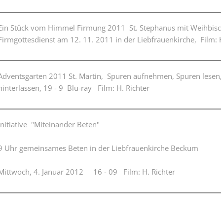
Karnevalistische Filme
Ein Stück vom Himmel Firmung 2011 St. Stephanus mit Weihbisc
Religiöse Filme
Firmgottesdienst am 12. 11. 2011 in der Liebfrauenkirche, Film: 
Sonstige Filme
Nachlässe
Adventsgarten 2011 St. Martin, Spuren aufnehmen, Spuren lesen,
hinterlassen, 19 - 9 Blu-ray Film: H. Richter
Initiative "Miteinander Beten"
9 Uhr gemeinsames Beten in der Liebfrauenkirche Beckum
Mittwoch, 4. Januar 2012 16 - 09 Film: H. Richter