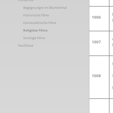
Filmarchiv
Begegnungen im Blumenthal
Historische Filme
1006
Karnevalistische Filme
Religiöse Filme
Sonstige Filme
1007
Nachlässe
1008