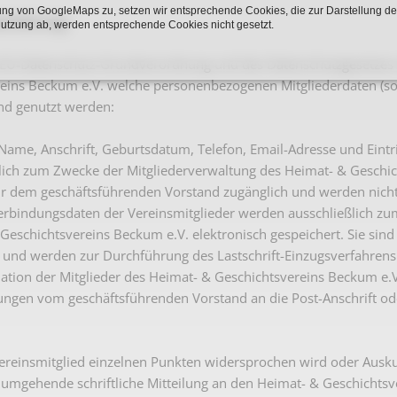
ng von GoogleMaps zu, setzen wir entsprechende Cookies, die zur Darstellung de
Karnevalistische Filme
erklärung:
Nutzung ab, werden entsprechende Cookies nicht gesetzt.
Religiöse Filme
EU-Datenschutz-Grundverordnung und des Datenschutzgesetzes in
eins Beckum e.V. welche personenbezogenen Mitgliederdaten (s
Sonstige Filme
nd genutzt werden:
Nachlässe
ame, Anschrift, Geburtsdatum, Telefon, Email-Adresse und Eintri
lich zum Zwecke der Mitgliederverwaltung des Heimat- & Geschich
ur dem geschäftsführenden Vorstand zugänglich und werden nicht
rbindungsdaten der Vereinsmitglieder werden ausschließlich zum
Geschichtsvereins Beckum e.V. elektronisch gespeichert. Sie si
 und werden zur Durchführung des Lastschrift-Einzugsverfahrens a
ation der Mitglieder des Heimat- & Geschichtsvereins Beckum e.
ungen vom geschäftsführenden Vorstand an die Post-Anschrift ode
reinsmitglied einzelnen Punkten widersprochen wird oder Auskun
 umgehende schriftliche Mitteilung an den Heimat- & Geschichts