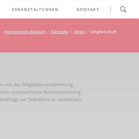
Navigation
VERANSTALTUNGEN
KONTAKT
überspringen
BETHLEHEM im Blumenthal
Heimatverein-Beckum
Startseite
Verein
Mitgliedschaft
Geschichten
Begegnung im Blumenthal
eschichtsverein Beckum
Schätze
Vortrag im Blumenthal
nmal
ichte
 den von der Mitgliederversammlung
liche unterzeichnete Beitrittserklärung
berechtigt zur Teilnahme an sämtlichen