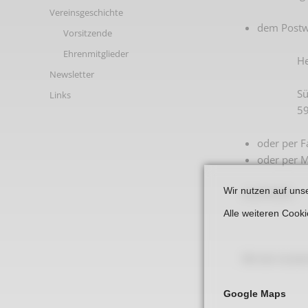
Links
Vereinsgeschichte
dem Postw
Vorsitzende
Ehrenmitglieder
He
Newsletter
Sü
Links
5
oder per 
oder per M
Wir nutzen auf uns
zuschicken.
Alle weiteren Cook
Mit der koste
Google Maps