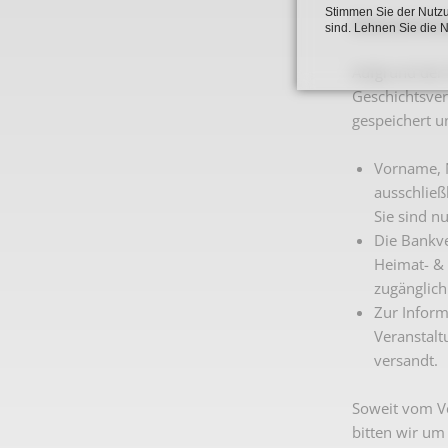
Stimmen Sie der Nutzu
Datenschutz
sind. Lehnen Sie die 
Aufgrund der 
Geschichtsver
gespeichert u
Vorname, N
ausschließ
Sie sind n
Die Bankve
Heimat- & 
zugänglich
Zur Inform
Veranstalt
versandt.
Soweit vom Ve
bitten wir um