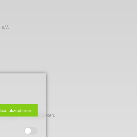
 e.V.
 2. Weltkrieg
kies akzeptieren
anzeigen und ausdrucken.
hal