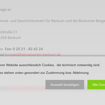
Plakate
Jüdischer Friedhof
ege an
Postkarten
Steinkisten Gräber
öffentliche Gebäude
imat- und Geschichtsverein für Beckum und die Beckumer Berge
Fürstengrab
Prudentiaschule
dstraße 21
Denkmal-Liste A
9269 Beckum
Strassen
Denkmal-Liste B
Totenzettel
Fax
Fax: 0 25 21 - 82 42 24
Denkmal-Liste C
ail
kontakt@heimatverein-beckum.de
Totenzettel Bürger
Denkmal_Liste weitere
Totenzettel Soldaten
erer Website ausschliesslich Cookies, die technisch notwendig sind.
Denkmal-Liste Naturdenkmal
ies stehen unten gesondert zur Zustimmung bzw. Ablehnung.
Gefallenen und Vermißte
Filmarchiv
Auswahl bestätigen
Alle Coo
nlosen
Acrobat Reader®-Software
können Sie Adobe PDF-Dateien 
Begegnungen im Blument
Historische Filme