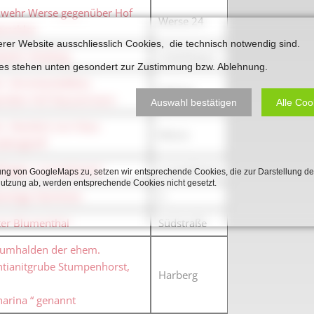
Plakate
wehr Werse gegenüber Hof
Jüdischer Friedhof
Werse 24
erschlot
Postkarten
Steinkisten Gräber
erer Website ausschliesslich Cookies, die technisch notwendig sind.
wehr Höxberg
Unterberg II
öffentliche Gebäude
ies stehen unten gesondert zur Zustimmung bzw. Ablehnung.
Fürstengrab
. Strontianitabbau
Prudentiaschule
Dalmer
Denkmal-Liste A
nüber Hof Stauvermann
Auswahl bestätigen
Alle Coo
Strassen
. Standort von Haus
Werse
Totenzettel
elinghoff
Denkmal-Liste C
Totenzettel Bürger
hagen „Lourenkamp“
Lourenkamp
ng von GoogleMaps zu, setzen wir entsprechende Cookies, die zur Darstellung de
Denkmal_Liste weitere
Nutzung ab, werden entsprechende Cookies nicht gesetzt.
Totenzettel Soldaten
anlage Steinkiste
0
Denkmal-Liste Naturdenkmal
Gefallenen und Vermißte
ter Blumenthal
Südstraße
Filmarchiv
umhalden der ehem.
ntianitgrube Stumpenhorst,
Harberg
Begegnungen im Blument
harina “ genannt
Historische Filme