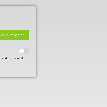
kies akzeptieren
r Karten notwendig
 2. Weltkrieg
hal