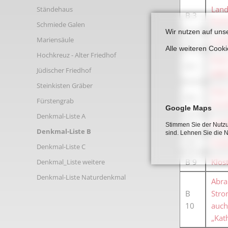
Links
Land
Ständehaus
B 3
Butt
Schmiede Galen
Wir nutzen auf uns
Mariensäule
B 4
Land
Alle weiteren Cook
Hochkreuz - Alter Friedhof
Ehem
B 5
Jüdischer Friedhof
gege
Steinkisten Gräber
Ehem
B 6
Fürstengrab
Hund
Google Maps
Denkmal-Liste A
B 7
Land
Stimmen Sie der Nutzu
Denkmal-Liste B
sind. Lehnen Sie die 
B 8
Grab
Denkmal-Liste C
B 9
Klos
Denkmal_Liste weitere
Denkmal-Liste Naturdenkmal
Abra
B
Stro
10
auch
„Kat