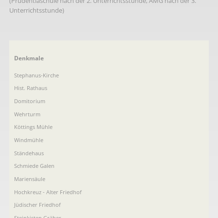
(Prudentiaschule nach der 2. Unterrichtsstunde, AMG nach der 3.
Unterrichtsstunde)
Navigation
Denkmale
überspringen
Stephanus-Kirche
Hist. Rathaus
Domitorium
Wehrturm
Köttings Mühle
Windmühle
Ständehaus
Schmiede Galen
Mariensäule
Hochkreuz - Alter Friedhof
Jüdischer Friedhof
Steinkisten Gräber