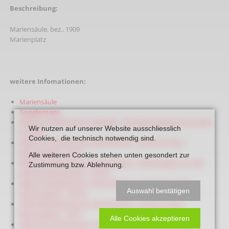
Beschreibung:
Mariensäule, bez.. 1909
Marienplatz
weitere Infomationen:
Mariensäule
Googlemaps
2020_01_18_Beckumer Schätze - Die Muttergottes herrscht
Wir nutzen auf unserer Website ausschliesslich
im Park
Cookies, die technisch notwendig sind.
2025_07_12_Beckumer Geschichten - Rund um den
Marienplatz - Teil II
Alle weiteren Cookies stehen unten gesondert zur
2025_07_19_Beckumer Geschichten - Marienplatz um die
Zustimmung bzw. Ablehnung.
JahrHundertwende - Teil III
2025_07_26_Beckumer Geschichten - Einweihung der
Auswahl bestätigen
Mariensäule - Teil IV
2025_08_09_Beckumer Geschichten - Rund um den
Marienplatz - Teil V
Alle Cookies akzeptieren
2025_08_16_Beckumer Geschichten - Rund um den