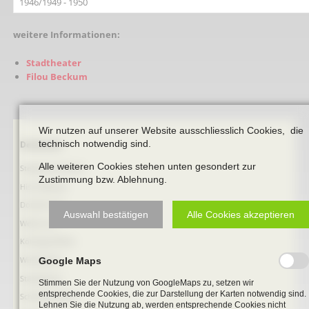
1946/1949 - 1950
weitere Informationen:
Stadtheater
Filou Beckum
Wir nutzen auf unserer Website ausschliesslich Cookies, die
technisch notwendig sind.
Navigation
Denkmale
überspringen
Alle weiteren Cookies stehen unten gesondert zur
Stephanus-Kirche
Zustimmung bzw. Ablehnung.
Hist. Rathaus
Domitorium
Auswahl bestätigen
Alle Cookies akzeptieren
Wehrturm
Köttings Mühle
Windmühle
Google Maps
Ständehaus
Stimmen Sie der Nutzung von GoogleMaps zu, setzen wir
entsprechende Cookies, die zur Darstellung der Karten notwendig sind.
Schmiede Galen
Lehnen Sie die Nutzung ab, werden entsprechende Cookies nicht