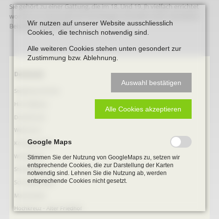
Sie gehört zu einer Gattung, die im 18. Und 19. Jh vielfach errichtet
worden ist, heute aber bis auf wenige zumindest stark veränderte
Wir nutzen auf unserer Website ausschliesslich
Beispiele vernichtet ist.
Cookies, die technisch notwendig sind.
Alle weiteren Cookies stehen unten gesondert zur
Zustimmung bzw. Ablehnung.
Navigation
Denkmale
Auswahl bestätigen
überspringen
Stephanus-Kirche
Hist. Rathaus
Alle Cookies akzeptieren
Domitorium
Wehrturm
Google Maps
Köttings Mühle
Windmühle
Stimmen Sie der Nutzung von GoogleMaps zu, setzen wir
entsprechende Cookies, die zur Darstellung der Karten
Ständehaus
notwendig sind. Lehnen Sie die Nutzung ab, werden
entsprechende Cookies nicht gesetzt.
Schmiede Galen
Mariensäule
Hochkreuz - Alter Friedhof