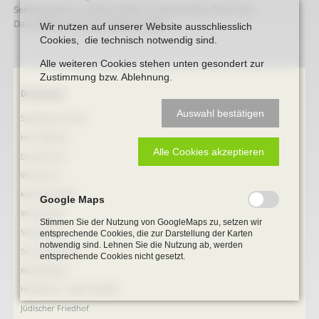
Seitenwanden und den beiden Irmenwänden), ferner der
Dachaufbau und die Treppenanlage.
Wir nutzen auf unserer Website ausschliesslich
Cookies, die technisch notwendig sind.
Alle weiteren Cookies stehen unten gesondert zur
Zustimmung bzw. Ablehnung.
Navigation
Denkmale
überspringen
Auswahl bestätigen
Stephanus-Kirche
Hist. Rathaus
Alle Cookies akzeptieren
Domitorium
Wehrturm
Köttings Mühle
Google Maps
Windmühle
Stimmen Sie der Nutzung von GoogleMaps zu, setzen wir
Ständehaus
entsprechende Cookies, die zur Darstellung der Karten
notwendig sind. Lehnen Sie die Nutzung ab, werden
Schmiede Galen
entsprechende Cookies nicht gesetzt.
Mariensäule
Hochkreuz - Alter Friedhof
Jüdischer Friedhof