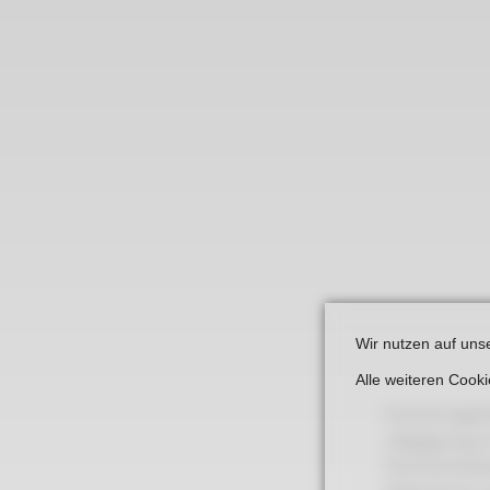
Links
Wir nutzen auf uns
Alle weiteren Cook
Erinnerungsku
„Begegnung i
Persönlichkei