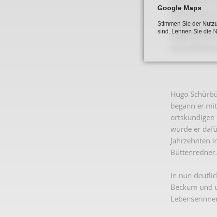
Wittenbrink a
Google Maps
Volksschule z
Wanderschaft u
Stimmen Sie der Nutzu
sind. Lehnen Sie die 
tiefgreifende
Gesundheitsau
Hugo Schürbüs
begann er mit
ortskundigen 
wurde er dafür
Jahrzehnten i
Büttenredner.
In nun deutli
Beckum und un
Lebenserinne