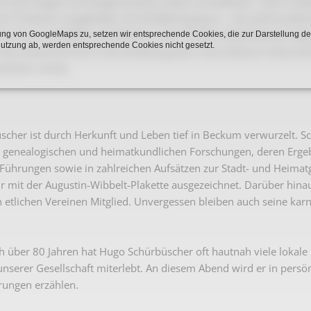
uf sein langes und ereignisreiches Leben zurückblickt. 1934 in 
Karnevalistische Filme
um Polsterer ausgebildet. Anschließend ging er – der jahrhundertea
nd war schließlich als Meister in der Polstermöbelindustrie tätig
ng von GoogleMaps zu, setzen wir entsprechende Cookies, die zur Darstellung de
Religiöse Filme
Nutzung ab, werden entsprechende Cookies nicht gesetzt.
r Berufswechsel durch die Anstellung beim Kreis Beckum-Warendorf
Sonstige Filme
fseher wirkte.
Nachlässe
cher ist durch Herkunft und Leben tief in Beckum verwurzelt. Sc
 genealogischen und heimatkundlichen Forschungen, deren Ergebn
Führungen sowie in zahlreichen Aufsätzen zur Stadt- und Heimatge
 mit der Augustin-Wibbelt-Plakette ausgezeichnet. Darüber hinaus 
n etlichen Vereinen Mitglied. Unvergessen bleiben auch seine karn
ch über 80 Jahren hat Hugo Schürbüscher oft hautnah viele lokal
serer Gesellschaft miterlebt. An diesem Abend wird er in persö
rungen erzählen.