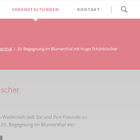
Navigation
VERANSTALTUNGEN
KONTAKT
überspringen
BETHLEHEM im Blumenthal
Geschichten
Begegnung im Blumenthal
eschichtsverein Beckum
Schätze
Vortrag im Blumenthal
enthal
20. Begegnung im Blumenthal mit Hugo Schürbüscher
nmal
ichte
üscher
Wadersloh lädt Sie und Ihre Freunde zu
 20. Begegnung im Blumenthal ein: