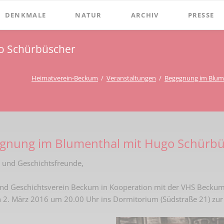
DENKMALE
NATUR
ARCHIV
PRESSE
Stephanus-Kirche
Grenzen
Bibliothek
Chroniken
go Schürbüscher
Online Bücher
Hist. Rathaus
Bauerschaften
Beckumer 
100 Jahre Heimat- und G
Holter
Domitorium
Beckumer 
Heimatverein-Beckum
Veranstaltungen
Begegnung im Blum
BECKUMER STADTDINGE
Wasserläufe
1
Wehrturm
Ich war ei
Bibliotheks-Systematik
Baum des Jahres
Köttings Mühle
Presse-Ber
Bibliotheks-Bestand
Windmühle
egnung im Blumenthal mit Hugo Schürb
Bildarchiv
Ständehaus
 und Geschichtsfreunde,
Briefbögen
Schmiede Galen
nd Geschichtsverein Beckum in Kooperation mit der VHS Beckum-
Fotos
Mariensäule
 2. März 2016 um 20.00 Uhr ins Dormitorium (Südstraße 21) zur
Landkarten
Hochkreuz - Alter Friedhof