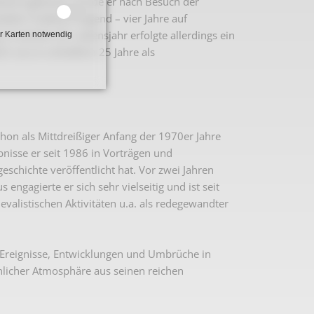
Beckum geboren, wurde er nach Besuch der
lten Tradition folgend – vier Jahre auf
. In seinem 30. Lebensjahr erfolgte allerdings ein
r Karten notwendig
, wo er schließlich 25 Jahre als
hon als Mittdreißiger Anfang der 1970er Jahre
isse er seit 1986 in Vorträgen und
schichte veröffentlicht hat. Vor zwei Jahren
engagierte er sich sehr vielseitig und ist seit
evalistischen Aktivitäten u.a. als redegewandter
e Ereignisse, Entwicklungen und Umbrüche in
nlicher Atmosphäre aus seinen reichen