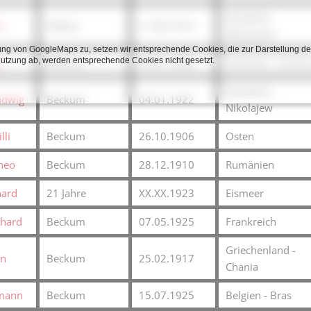
Russland -
i
Vellern
11.08.1914
Molochow
ng von GoogleMaps zu, setzen wir entsprechende Cookies, die zur Darstellung de
Nutzung ab, werden entsprechende Cookies nicht gesetzt.
f
Beckum
23.07.1920
Russland - Chotos
Russland -
udwig
Beckum
04.01.1922
Nikolajew
lli
Beckum
26.10.1906
Osten
heo
Beckum
28.12.1910
Rumänien
hard
21 Jahre
XX.XX.1923
Eismeer
bhard
Beckum
07.05.1925
Frankreich
Griechenland -
on
Beckum
25.02.1917
Chania
rmann
Beckum
15.07.1925
Belgien - Bras