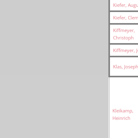
Kiefer, Aug
Kiefer, Cle
Kiffmeyer,
Christoph
Kiffmeyer, J
Klas, Josep
Kleikamp,
Heinrich