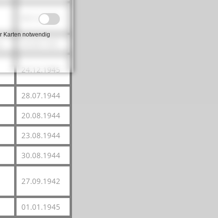
09.12.1941
r Karten notwendig
s
26.08.1941
24.12.1945
28.07.1944
20.08.1944
23.08.1944
30.08.1944
27.09.1942
01.01.1945