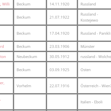
 Willi
Beckum
14.11.1920
Russland
Karnevalistische Filme
Russland -
Religiöse Filme
Beckum
21.07.1922
Kostejewo
Sonstige Filme
Beckum
17.04.1920
Russland - Panikli
Nachlässe
ard
Beckum
23.03.1906
Münster
nton
Neubeckum
30.05.1912
russland - Wolch
Beckum
03.09.1925
Osten
er,
Vorhelm
22.07.1916
Österreich - Wien
,
Italien - Eboli