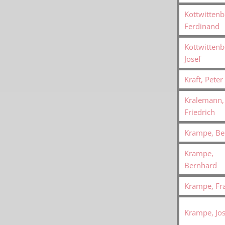
Kottwittenb
Ferdinand
Kottwittenb
Josef
Kraft, Peter
Kralemann,
Friedrich
Krampe, Be
Krampe,
Bernhard
Krampe, Fr
Krampe, Jos