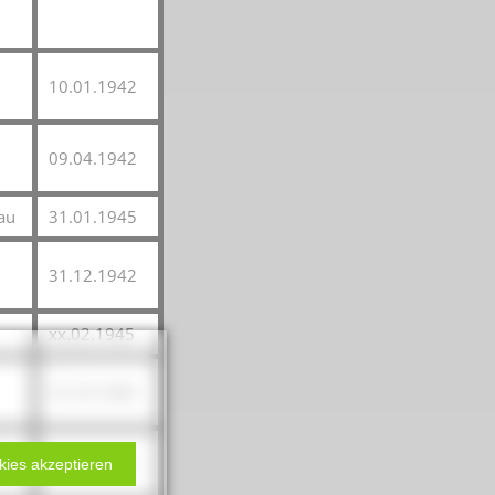
10.01.1942
09.04.1942
au
31.01.1945
31.12.1942
xx.02.1945
14.10.1945
21.11.1941
kies akzeptieren