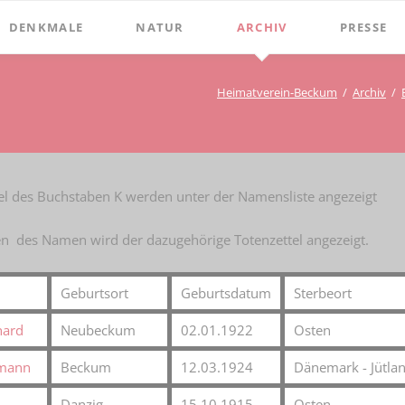
DENKMALE
NATUR
ARCHIV
PRESSE
Stephanus-Kirche
Grenzen
Bibliothek
Chroniken
Heimatverein-Beckum
Archiv
Online Bücher
Hist. Rathaus
Bauerschaften
Beckumer 
100 Jahre Heimat- und G
Holter
Domitorium
Beckumer 
BECKUMER STADTDINGE
Wasserläufe
1
Wehrturm
Ich war ei
tel des Buchstaben K werden unter der Namensliste angezeigt
Bibliotheks-Systematik
Baum des Jahres
Köttings Mühle
Presse-Ber
n des Namen wird der dazugehörige Totenzettel angezeigt.
Bibliotheks-Bestand
Windmühle
Bildarchiv
Ständehaus
Geburtsort
Geburtsdatum
Sterbeort
Briefbögen
Schmiede Galen
hard
Neubeckum
02.01.1922
Osten
Fotos
Mariensäule
rmann
Beckum
12.03.1924
Dänemark - Jütla
Landkarten
Hochkreuz - Alter Friedhof
Danzig
15.10.1915
Osten