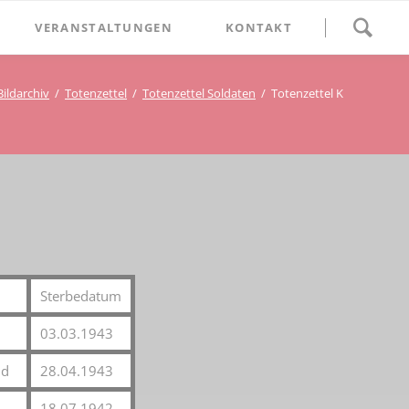
Navigation
VERANSTALTUNGEN
KONTAKT
überspringen
BETHLEHEM im Blumenthal
Bildarchiv
Totenzettel
Totenzettel Soldaten
Totenzettel K
Geschichten
Begegnung im Blumenthal
eschichtsverein Beckum
Schätze
Vortrag im Blumenthal
nmal
ichte
Sterbedatum
03.03.1943
nd
28.04.1943
18.07.1942