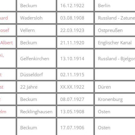
Beckum
16.12.1922
Berlin
hard
Wadersloh
03.08.1908
Russland - Zatun
Josef
Vellern
22.03.1923
Ostpreußen
 Albert
Beckum
21.11.1920
Englischer Kanal
i,
Gelfenkirchen
13.10.1914
Russland - Bjelgo
t
Düsseldorf
02.11.1915
st
22 Jahre
XX.XX.1922
Düren
z
Beckum
08.07.1927
Kronenburg
elm
Recklinghausen
13.05.1908
Osten
Beckum
17.07.1906
Osten