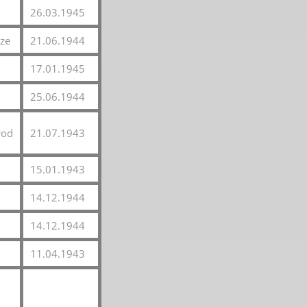
26.03.1945
eze
21.06.1944
17.01.1945
25.06.1944
rod
21.07.1943
15.01.1943
14.12.1944
14.12.1944
11.04.1943