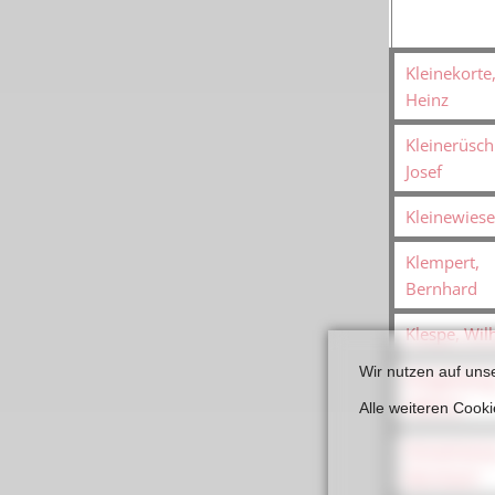
Kleinekorte
Heinz
Kleinerüsc
Josef
Kleinewiese
Klempert,
Bernhard
Klespe, Wil
Wir nutzen auf uns
Klingenburg
Helmut
Alle weiteren Cook
Klosterkam
Bernhard