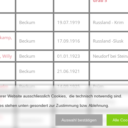
Grab 5
,
Beckum
19.07.1919
Russland - Krim
hkamp,
Beckum
17.09.1916
Russland -Slusk
, Willy
Beckum
01.01.1923
Neudorf bei Stein
Beckum
21.06.1921
helm
Beckum
14.09.1925
Prüm
erer Website ausschliesslich Cookies, die technisch notwendig sind.
,
Beckum
10.06.1925
Wittenberg
ies stehen unten gesondert zur Zustimmung bzw. Ablehnung.
p,
Neubeckum
29.08.1922
Stralsund
Auswahl bestätigen
Alle Coo