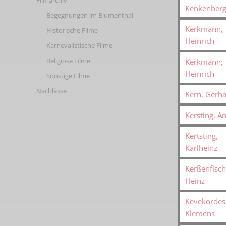
Filmarchiv
Kenkenberg,
Begegnungen im Blumenthal
Kerkmann,
Historische Filme
Heinrich
Karnevalistische Filme
Religiöse Filme
Kerkmann;
Heinrich
Sonstige Filme
Nachlässe
Kern, Gerh
Kersting, A
Kertsting,
Karlheinz
Kerßenfisch
Heinz
Kevekordes
Klemens