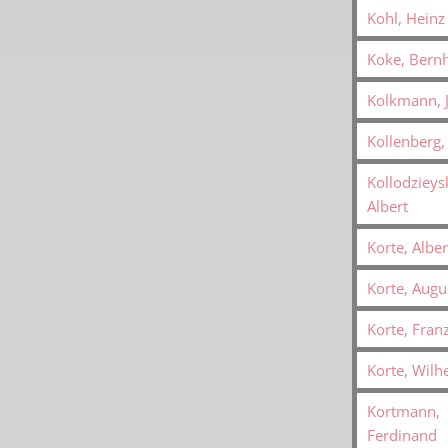
Kohl, Heinz
Koke, Bern
Kolkmann, 
Kollenberg,
Kollodzieysk
Albert
Korte, Alber
Korte, Augu
Korte, Fran
Korte, Wilh
Kortmann,
Ferdinand