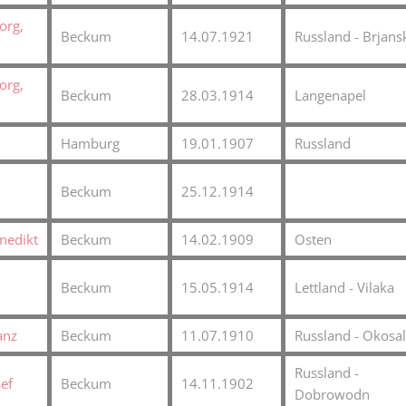
org,
Beckum
14.07.1921
Russland - Brjans
org,
Beckum
28.03.1914
Langenapel
Hamburg
19.01.1907
Russland
Beckum
25.12.1914
nedikt
Beckum
14.02.1909
Osten
Beckum
15.05.1914
Lettland - Vilaka
anz
Beckum
11.07.1910
Russland - Okosa
Russland -
ef
Beckum
14.11.1902
Dobrowodn