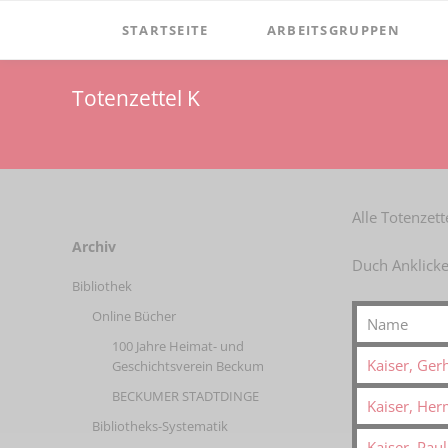
STARTSEITE
ARBEITSGRUPPEN
Verein
Dormitorium
Totenzettel K
Vorstand
Film
Aufgaben
Windmühle Höxberg
Satzung
Windmuehle-am-hoexberg
Alle Totenzet
Mitgliedschaft
Zementmuseum
Navigation
Archiv
Duch Anklicke
überspringen
Spenden
Mineralien & Fossilien
Bibliothek
Vereinsgeschichte
Online Bücher
Name
Vorsitzende
100 Jahre Heimat- und
Kaiser, Ger
Geschichtsverein Beckum
Ehrenmitglieder
BECKUMER STADTDINGE
Kaiser, He
Newsletter
Bibliotheks-Systematik
Kaiser, Paul