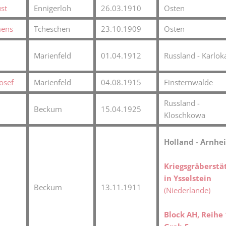
ust
Ennigerloh
26.03.1910
Osten
mens
Tcheschen
23.10.1909
Osten
Marienfeld
01.04.1912
Russland - Karlok
osef
Marienfeld
04.08.1915
Finsternwalde
Russland -
h
Beckum
15.04.1925
Kloschkowa
Holland - Arnhe
Kriegsgräberstä
in Ysselstein
Beckum
13.11.1911
(Niederlande)
Block AH, Reihe 