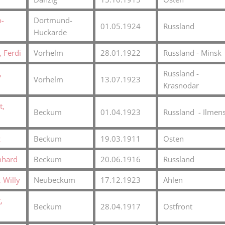
Plakate
Jüdischer Friedhof
o-
Dortmund-
Postkarten
01.05.1924
Russland
Steinkisten Gräber
Huckarde
öffentliche Gebäude
Fürstengrab
 Ferdi
Vorhelm
28.01.1922
Russland - Minsk
Prudentiaschule
Denkmal-Liste A
,
Russland -
Vorhelm
13.07.1923
Strassen
Krasnodar
Denkmal-Liste B
Totenzettel
t,
Denkmal-Liste C
Beckum
01.04.1923
Russland - Ilmen
Totenzettel Bürger
Denkmal_Liste weitere
z
Beckum
19.03.1911
Osten
Totenzettel Soldaten
Denkmal-Liste Naturdenkmal
Gefallenen und Vermißte
nhard
Beckum
20.06.1916
Russland
Filmarchiv
 Willy
Neubeckum
17.12.1923
Ahlen
Begegnungen im Blument
,
Beckum
28.04.1917
Ostfront
Historische Filme