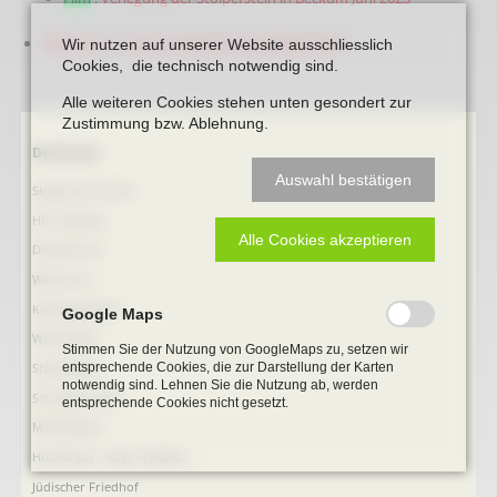
2023_06_21_Auseinandersetzung Stolpersteine
Wir nutzen auf unserer Website ausschliesslich
Cookies, die technisch notwendig sind.
Alle weiteren Cookies stehen unten gesondert zur
Zustimmung bzw. Ablehnung.
Navigation
Denkmale
überspringen
Auswahl bestätigen
Stephanus-Kirche
Hist. Rathaus
Alle Cookies akzeptieren
Domitorium
Wehrturm
Köttings Mühle
Google Maps
Windmühle
Stimmen Sie der Nutzung von GoogleMaps zu, setzen wir
entsprechende Cookies, die zur Darstellung der Karten
Ständehaus
notwendig sind. Lehnen Sie die Nutzung ab, werden
Schmiede Galen
entsprechende Cookies nicht gesetzt.
Mariensäule
Hochkreuz - Alter Friedhof
Jüdischer Friedhof