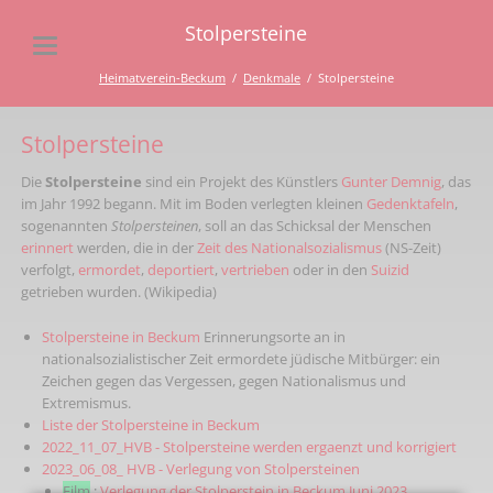
Stolpersteine
Heimatverein-Beckum
Denkmale
Stolpersteine
Stolpersteine
Die
Stolpersteine
sind ein Projekt des Künstlers
Gunter Demnig
, das
im Jahr 1992 begann. Mit im Boden verlegten kleinen
Gedenktafeln
,
sogenannten
Stolpersteinen
, soll an das Schicksal der Menschen
erinnert
werden, die in der
Zeit des Nationalsozialismus
(NS-Zeit)
verfolgt,
ermordet
,
deportiert
,
vertrieben
oder in den
Suizid
getrieben wurden. (Wikipedia)
Stolpersteine in Beckum
Erinnerungsorte an in
nationalsozialistischer Zeit ermordete jüdische Mitbürger: ein
Zeichen gegen das Vergessen, gegen Nationalismus und
Extremismus.
Liste der Stolpersteine in Beckum
2022_11_07_HVB - Stolpersteine werden ergaenzt und korrigiert
2023_06_08_ HVB - Verlegung von Stolpersteinen
Film
:
Verlegung der Stolperstein in Beckum Juni 2023