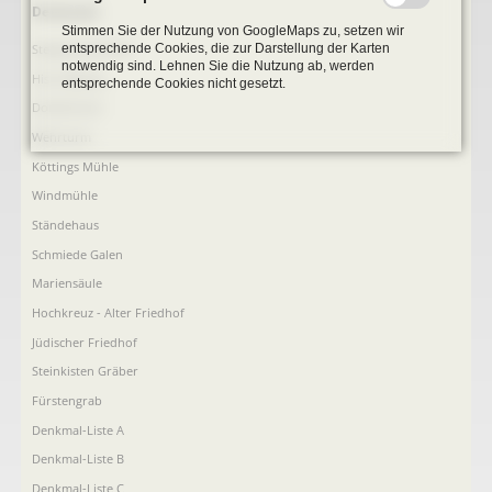
Navigation
Denkmale
Stimmen Sie der Nutzung von GoogleMaps zu, setzen wir
überspringen
entsprechende Cookies, die zur Darstellung der Karten
Stephanus-Kirche
notwendig sind. Lehnen Sie die Nutzung ab, werden
Hist. Rathaus
entsprechende Cookies nicht gesetzt.
Domitorium
Wehrturm
Köttings Mühle
Windmühle
Ständehaus
Schmiede Galen
Mariensäule
Hochkreuz - Alter Friedhof
Jüdischer Friedhof
Steinkisten Gräber
Fürstengrab
Denkmal-Liste A
Denkmal-Liste B
Denkmal-Liste C