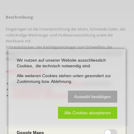
Beschreibung:
Eingetragen ist die Inneneinrichtung der ehem. Schmiede Galen, die
vollständige Werkzeuge- und Hufeisenausstattung sowie die
Werkbank mit
Schraubstöcken, der Karbidgaserzeuger zum Schweißen, die
Biegemaschine, die Stauchmaschine, die Schere sowie ergänzende
Geräte.
Wir nutzen auf unserer Website ausschliesslich
Cookies, die technisch notwendig sind.
weitere Informationen
Alle weiteren Cookies stehen unten gesondert zur
Zustimmung bzw. Ablehnung.
Die Schmiede kann auch als
Standesamt
genutzt werden.
Schmiedevorführungen
virtueller Besuch - siehe Denkmäler
Auswahl bestätigen
Alle Cookies akzeptieren
Google Maps