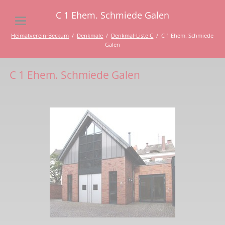
C 1 Ehem. Schmiede Galen
Heimatverein-Beckum
Denkmale
Denkmal-Liste C
C 1 Ehem. Schmiede
Galen
C 1 Ehem. Schmiede Galen