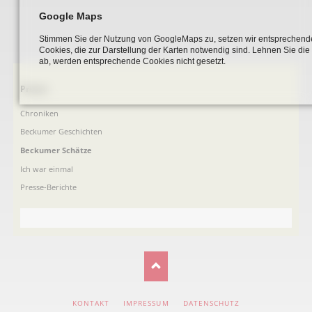
Google Maps
Stimmen Sie der Nutzung von GoogleMaps zu, setzen wir entsprechend
Cookies, die zur Darstellung der Karten notwendig sind. Lehnen Sie di
ab, werden entsprechende Cookies nicht gesetzt.
Navigation
Presse
überspringen
Chroniken
Beckumer Geschichten
Beckumer Schätze
Ich war einmal
Presse-Berichte
NAVIGATION
KONTAKT
IMPRESSUM
DATENSCHUTZ
ÜBERSPRINGEN