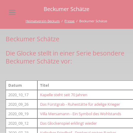
Beckumer Schätze
Heimatverein-Beckum
Presse
Beckumer Schätze
Beckumer Schätze
Die Glocke stellt in einer Serie besondere
Beckumer Schätze vor:
Datum
Titel
2020_10_17
Kapelle steht seit 70 Jahren
2020_09_26
Das Fürstgrab - Ruhestätte für adelige Krieger
2020_09_19
Villa Mersamann - Ein Symbol des Wohlstands
2020_09_12
Das Glockenspiel erklingt wieder
2020_07_23
Jüdischer Friedhof - Denkmal ersten Rankes