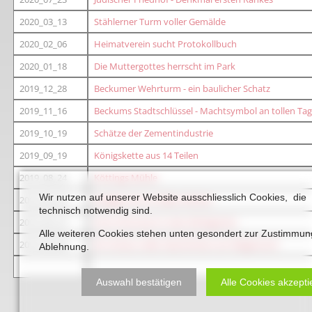
2020_03_13
Stählerner Turm voller Gemälde
2020_02_06
Heimatverein sucht Protokollbuch
2020_01_18
Die Muttergottes herrscht im Park
2019_12_28
Beckumer Wehrturm - ein baulicher Schatz
2019_11_16
Beckums Stadtschlüssel - Machtsymbol an tollen Ta
2019_10_19
Schätze der Zementindustrie
2019_09_19
Königskette aus 14 Teilen
2019_08_24
Köttings Mühle
Wir nutzen auf unserer Website ausschliesslich Cookies, die
2019_06_29
Heiliger Ort im Stillen Winkel
technisch notwendig sind.
2019_06_22
Vom Chorraum in den Klinikgarten
Alle weiteren Cookies stehen unten gesondert zur Zustimmun
2019_06_08
Ein Schatz voller Geschichten am Wegesrand
Ablehnung.
Auswahl bestätigen
Alle Cookies akzepti