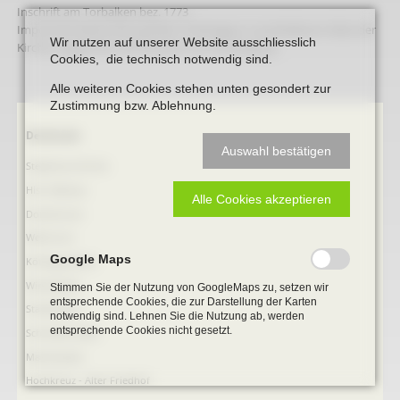
Inschrift am Torbalken bez. 1773
Imposante Reste einer großen Hofanlage in unmittelbarer Nähe der
Wir nutzen auf unserer Website ausschliesslich
Kirche, prägend für die Situation am Ortseingang.
Cookies, die technisch notwendig sind.
Alle weiteren Cookies stehen unten gesondert zur
Zustimmung bzw. Ablehnung.
Navigation
Denkmale
Auswahl bestätigen
überspringen
Stephanus-Kirche
Hist. Rathaus
Alle Cookies akzeptieren
Domitorium
Wehrturm
Google Maps
Köttings Mühle
Windmühle
Stimmen Sie der Nutzung von GoogleMaps zu, setzen wir
entsprechende Cookies, die zur Darstellung der Karten
Ständehaus
notwendig sind. Lehnen Sie die Nutzung ab, werden
entsprechende Cookies nicht gesetzt.
Schmiede Galen
Mariensäule
Hochkreuz - Alter Friedhof