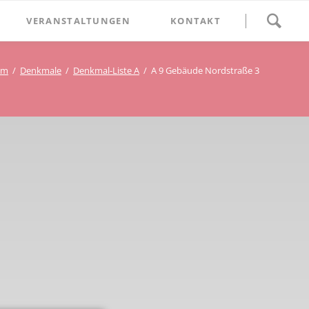
Navigation
VERANSTALTUNGEN
KONTAKT
überspringen
BETHLEHEM im Blumenthal
um
Denkmale
Denkmal-Liste A
A 9 Gebäude Nordstraße 3
Geschichten
Begegnung im Blumenthal
eschichtsverein Beckum
Schätze
Vortrag im Blumenthal
nmal
ichte