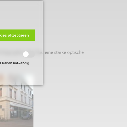
kies akzeptieren
Ecklage geben dem Bau eine starke optische
r Karten notwendig
 2. Weltkrieg
hal