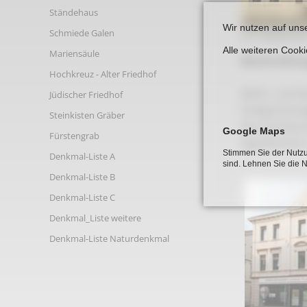
Links
Ständehaus
Wir nutzen auf uns
Schmiede Galen
A 9 Gebaeude
Alle weiteren Cook
Mariensäule
Beschreibun
Hochkreuz - Alter Friedhof
Wohn- und Ge
Jüdischer Friedhof
Dreigeschossi
Steinkisten Gräber
Die mit klass
Google Maps
Fürstengrab
Signalfunktio
Stimmen Sie der Nutzu
Denkmal-Liste A
sind. Lehnen Sie die 
Denkmal-Liste B
Denkmal-Liste C
Denkmal_Liste weitere
Denkmal-Liste Naturdenkmal