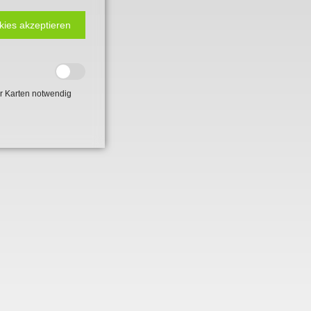
kies akzeptieren
r Karten notwendig
 2. Weltkrieg
hal