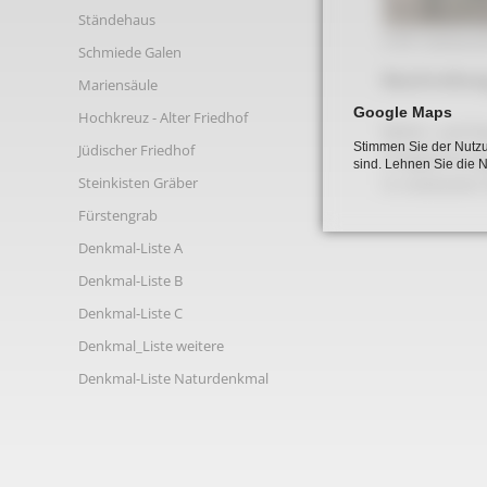
Links
Ständehaus
A 80 Gebaeud
Schmiede Galen
Beschreibun
Mariensäule
Google Maps
Hochkreuz - Alter Friedhof
Wohn- und Ge
Stimmen Sie der Nutzu
Jüdischer Friedhof
Dreigeschossi
sind. Lehnen Sie die 
Steinkisten Gräber
In markanter 
Fürstengrab
Denkmal-Liste A
Denkmal-Liste B
Denkmal-Liste C
Denkmal_Liste weitere
Denkmal-Liste Naturdenkmal