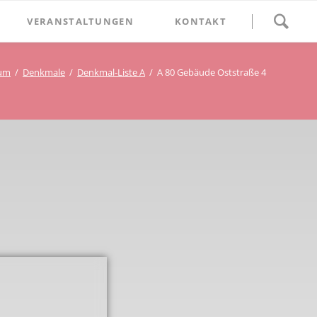
Navigation
VERANSTALTUNGEN
KONTAKT
überspringen
BETHLEHEM im Blumenthal
kum
Denkmale
Denkmal-Liste A
A 80 Gebäude Oststraße 4
Geschichten
Begegnung im Blumenthal
eschichtsverein Beckum
Schätze
Vortrag im Blumenthal
nmal
ichte