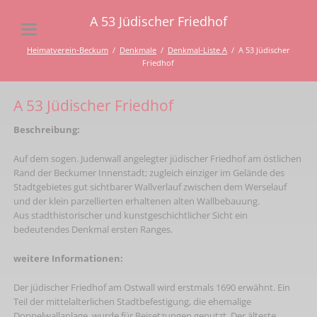
A 53 Jüdischer Friedhof
Heimatverein-Beckum
Denkmale
Denkmal-Liste A
A 53 Jüdischer
Friedhof
A 53 Jüdischer Friedhof
Beschreibung:
Auf dem sogen. Judenwall angelegter jüdischer Friedhof am östlichen
Rand der Beckumer Innenstadt; zugleich einziger im Gelände des
Stadtgebietes gut sichtbarer Wallverlauf zwischen dem Werselauf
und der klein parzellierten erhaltenen alten Wallbebauung.
Aus stadthistorischer und kunstgeschichtlicher Sicht ein
bedeutendes Denkmal ersten Ranges.
weitere Informationen:
Der jüdischer Friedhof am Ostwall wird erstmals 1690 erwähnt. Ein
Teil der mittelalterlichen Stadtbefestigung, die ehemalige
Doppelwallanlage, wurde für Beisetzungen genutzt. Der älteste