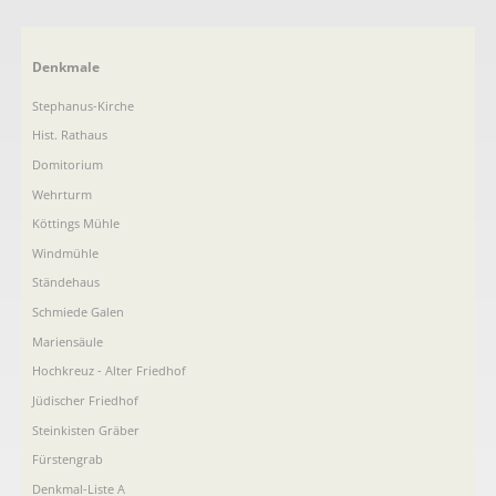
Navigation
Denkmale
überspringen
Stephanus-Kirche
Hist. Rathaus
Domitorium
Wehrturm
Köttings Mühle
Windmühle
Ständehaus
Schmiede Galen
Mariensäule
Hochkreuz - Alter Friedhof
Jüdischer Friedhof
Steinkisten Gräber
Fürstengrab
Denkmal-Liste A