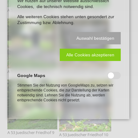
Wir nutzen auf unserer Website ausschliesslich
Cookies, die technisch notwendig sind.
A 53 Juedischer Friedhof 5
A 53 Juedischer Friedhof 6
Alle weiteren Cookies stehen unten gesondert zur
Zustimmung bzw. Ablehnung.
Auswahl bestätigen
Alle Cookies akzeptieren
A 53 Juedischer Friedhof 7
A 53 Juedischer Friedhof 8
Google Maps
Stimmen Sie der Nutzung von GoogleMaps zu, setzen wir
entsprechende Cookies, die zur Darstellung der Karten
notwendig sind. Lehnen Sie die Nutzung ab, werden
entsprechende Cookies nicht gesetzt.
A 53 Juedischer Friedhof 9
A 53 Juedischer Friedhof 10