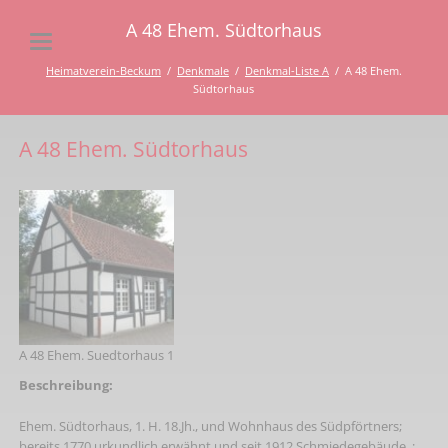
A 48 Ehem. Südtorhaus
Heimatverein-Beckum
Denkmale
Denkmal-Liste A
A 48 Ehem.
Südtorhaus
A 48 Ehem. Südtorhaus
A 48 Ehem. Suedtorhaus 1
Beschreibung:
Ehem. Südtorhaus, 1. H. 18.Jh., und Wohnhaus des Südpförtners;
bereits 1770 urkundlich erwähnt und seit 1912 Schmiedegebäude, ;