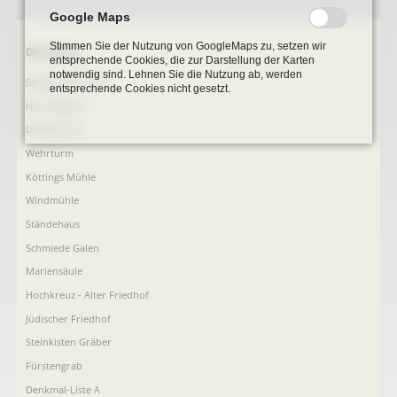
Google Maps
Stimmen Sie der Nutzung von GoogleMaps zu, setzen wir
Navigation
Denkmale
entsprechende Cookies, die zur Darstellung der Karten
überspringen
notwendig sind. Lehnen Sie die Nutzung ab, werden
Stephanus-Kirche
entsprechende Cookies nicht gesetzt.
Hist. Rathaus
Domitorium
Wehrturm
Köttings Mühle
Windmühle
Ständehaus
Schmiede Galen
Mariensäule
Hochkreuz - Alter Friedhof
Jüdischer Friedhof
Steinkisten Gräber
Fürstengrab
Denkmal-Liste A