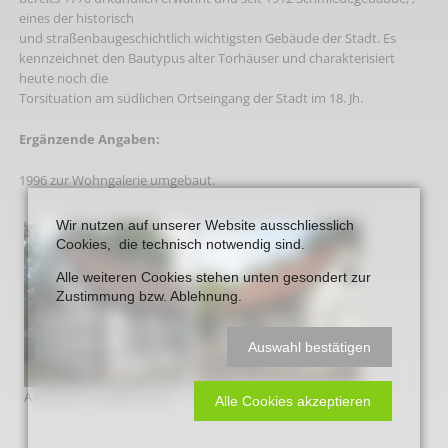
eines der historisch
und straßenbaugeschichtlich wichtigsten Gebäude der Stadt. Es
kennzeichnet den Bautypus alter Torhäuser und charakterisiert
heute noch die
Torsituation am südlichen Ortseingang der Stadt im 18. Jh.
Ergänzende Angaben:
1996 zur Wohngalerie umgebaut.
Wir nutzen auf unserer Website ausschliesslich
Cookies, die technisch notwendig sind.
Alle weiteren Cookies stehen unten gesondert zur
Zustimmung bzw. Ablehnung.
Auswahl bestätigen
A 48 Ehem. Suedtorhaus 1
A 48 Ehem. Suedtorhaus 2
Alle Cookies akzeptieren