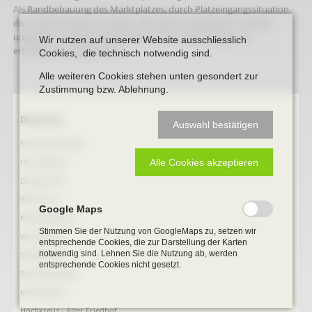
Als Randbebauung des Marktplatzes, durch Platzeingangssituation,
die ansprechenden Fassaden, den alten Fachwerkkern und die
ungewöhnliche Backsteinfassade an der Propsteigasse ein
Wir nutzen auf unserer Website ausschliesslich
erhaltenswerte Baukörper.
Cookies, die technisch notwendig sind.
Alle weiteren Cookies stehen unten gesondert zur
Zustimmung bzw. Ablehnung.
Navigation
Denkmale
Auswahl bestätigen
überspringen
Stephanus-Kirche
Hist. Rathaus
Alle Cookies akzeptieren
Domitorium
Wehrturm
Google Maps
Köttings Mühle
Stimmen Sie der Nutzung von GoogleMaps zu, setzen wir
Windmühle
entsprechende Cookies, die zur Darstellung der Karten
notwendig sind. Lehnen Sie die Nutzung ab, werden
Ständehaus
entsprechende Cookies nicht gesetzt.
Schmiede Galen
Mariensäule
Hochkreuz - Alter Friedhof