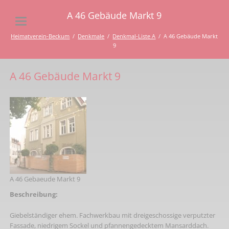
A 46 Gebäude Markt 9
Heimatverein-Beckum
Denkmale
Denkmal-Liste A
A 46 Gebäude Markt
9
A 46 Gebäude Markt 9
A 46 Gebaeude Markt 9
Beschreibung:
Giebelständiger ehem. Fachwerkbau mit dreigeschossige verputzter
Fassade, niedrigem Sockel und pfannengedecktem Mansarddach.