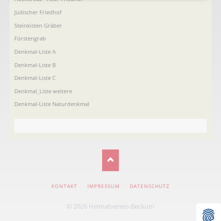
Jüdischer Friedhof
Steinkisten Gräber
Fürstengrab
Denkmal-Liste A
Denkmal-Liste B
Denkmal-Liste C
Denkmal_Liste weitere
Denkmal-Liste Naturdenkmal
NAVIGATION
KONTAKT
IMPRESSUM
DATENSCHUTZ
ÜBERSPRINGEN
© 2026 Heimatverein-Beckum