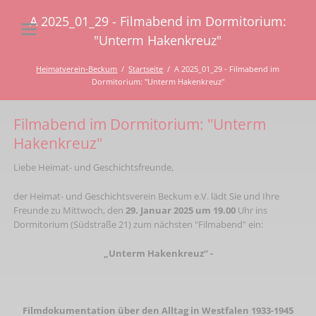
A 2025_01_29 - Filmabend im Dormitorium:
"Unterm Hakenkreuz"
Heimatverein-Beckum
Startseite
A 2025_01_29 - Filmabend im
Dormitorium: "Unterm Hakenkreuz"
Filmabend im Dormitorium: "Unterm
Hakenkreuz"
Liebe Heimat- und Geschichtsfreunde,
der Heimat- und Geschichtsverein Beckum e.V. lädt Sie und Ihre
Freunde zu Mittwoch, den
29. Januar 2025 um 19.00
Uhr ins
Dormitorium (Südstraße 21) zum nächsten "Filmabend" ein:
„Unterm Hakenkreuz“ -
Filmdokumentation über den Alltag in Westfalen 1933-1945