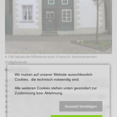
A 108 Gebaeude Wilhelmstrasse 19 einschl. backsteinernem
Stallgebaeude
Beschreibung:
Wir nutzen auf unserer Website ausschliesslich
Cookies, die technisch notwendig sind.
Giebelständiges Fachwerkhaus, im Kem aus der 2. Hälfte des 17. Jh.
Fassade im letzten Drittel des 19. Jahrhunderts verputzt und Anbau
Alle weiteren Cookies stehen unten gesondert zur
des Stallgebäudes.
Zustimmung bzw. Ablehnung.
Rückgiebel originale Vorkragung des Giebeldreiecks über Knaggen,
auf deren Proﬁlierung die Datierung des Hauses beruht.
Auswahl bestätigen
Das Haus in seinem Umbauzustand des ausgehenden 19. Jh. erlaubt
Rückschlüsse auf die damaligen Lebensverhältnisse in einem noch
von der Landwirtschaft geprägten, städtischen Haushalt und das