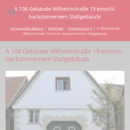
A 108 Gebäude Wilhelmstraße 19 einschl.
backsteinernem Stallgebäude
Heimatverein-Beckum
Denkmale
Denkmal-Liste A
A 108 Gebäude
Wilhelmstraße 19 einschl. backsteinernem Stallgebäude
A 108 Gebäude Wilhelmstraße 19 einschl.
backsteinernem Stallgebäude