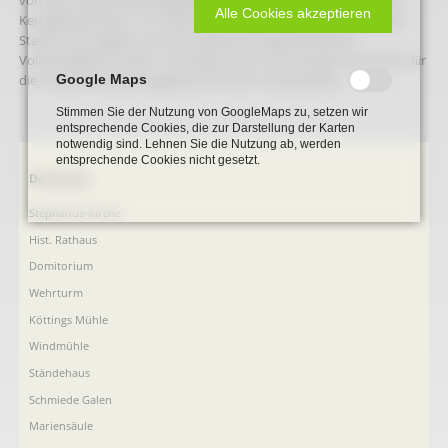
Alle Cookies akzeptieren
Kerngebäude des 17. Jh. zählt zum ältesten Fachwerkbestand der
Stadt. Es ist zugleich in einer ﬁir Beckum ungewöhnlichen
Vollständigkeit erhalten und bildet damit ein wichtiges Dokument ﬁir
die örtliche Entwicklungsgeschichte des Fachwerkbaus.
Google Maps
Stimmen Sie der Nutzung von GoogleMaps zu, setzen wir
entsprechende Cookies, die zur Darstellung der Karten
notwendig sind. Lehnen Sie die Nutzung ab, werden
entsprechende Cookies nicht gesetzt.
Navigation
Denkmale
überspringen
Stephanus-Kirche
Hist. Rathaus
Domitorium
Wehrturm
Köttings Mühle
Windmühle
Ständehaus
Schmiede Galen
Mariensäule