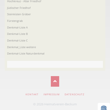
Hochkreuz - Alter Friedhof
Jüdischer Friedhof
Steinkisten Gräber
Fürstengrab
Denkmal-Liste A
Denkmal-Liste B
Denkmal-Liste C
Denkmal_Liste weitere
Denkmal-Liste Naturdenkmal
NAVIGATION
KONTAKT
IMPRESSUM
DATENSCHUTZ
ÜBERSPRINGEN
© 2026 Heimatverein-Beckum