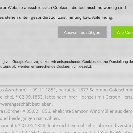
.1811 in Beckum), wohnhaft im traditionsreichen Haus Weststraß
Karnevalistische Filme
erer Website ausschliesslich Cookies, die technisch notwendig sind.
lipp Windmüller) war nach nur zweijähriger Ehezeit im Alter von
Religiöse Filme
ies stehen unten gesondert zur Zustimmung bzw. Ablehnung.
 jüdischer Sitte Peir bas Jizchok genannt, stammte aus Herzebro
Sonstige Filme
san, zur Welt gekommen war. Sie war die Tochter von Isaac Stern
Auswahl bestätigen
Alle Coo
lsberg hatte in dieser Gegend unter Juden (und nicht nur unter 
Nachlässe
 Warendorf um 1920 das an der Freckenhorster Straße Warendorf L.
nd Textilhändler vertreten. Vor allem wurde der Name in Hamm 
hlen das große "Modehaus Elsberg" an der Nordstraße.
ng von GoogleMaps zu, setzen wir entsprechende Cookies, die zur Darstellung de
Nutzung ab, werden entsprechende Cookies nicht gesetzt.
ingen aus der Ehe von Abraham und Pauline Windmüller neun Ki
bas Awrohom), * 09.11.1851, heiratete 1877 Salomon Goldschmid
ellche), * 02.09.1853, lebte nach ihrer Hochzeit mit Gerson Hertz
warengeschäft betrieben.
ra (Sörche), * 05.02.1856, ehelichte Samson Windmüller aus d
und beide gingen nach Ahlen.
hannah), * 01.05.1858, lebte nicht einmal zehn Jahre und verstar
aube), * 17.04.1860, ging nach ihrer Hochzeit mit Bendix Weinbe