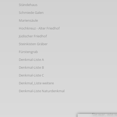
Links
Ständehaus
Schmiede Galen
Mariensäule
Hochkreuz - Alter Friedhof
Jüdischer Friedhof
Steinkisten Gräber
Fürstengrab
Denkmal-Liste A
Denkmal-Liste B
Denkmal-Liste C
Denkmal_Liste weitere
Denkmal-Liste Naturdenkmal
Sie war, wie 