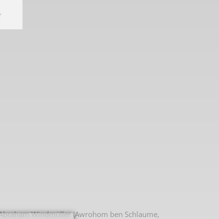
 2. Weltkrieg
hal
on Abraham Windmüller (Awrohom ben Schlaume,