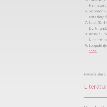
Heimatort 
Salomon (S
reits darge
Isaac (Jiz
Dortmund.
Rosalie (R
Niederrhein
Leopold (J
(22)
).
Pauline starb
Literatu
________________