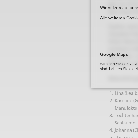
geb. am 25.05
Wir nutzen auf uns
dem Hause Phi
Alle weiteren Cook
Pauline, nach
Chaudesch Nis
Dieser Name E
existierte in
Google Maps
Manufaktur- u
Elsberg aus A
Stimmen Sie der Nutzu
sind. Lehnen Sie die 
Bekanntlich g
Lina (Lea 
Karoline (G
Manufaktur
Tochter Sa
Schlaume) 
Johanna (C
Therese (T