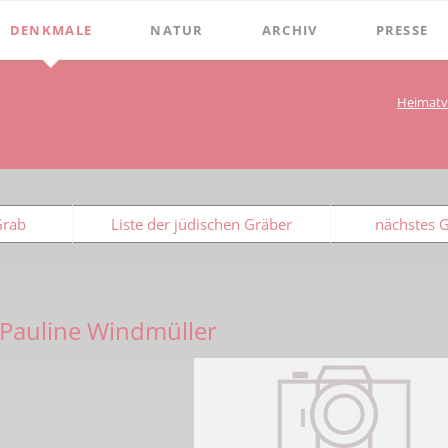
DENKMALE
NATUR
ARCHIV
PRESSE
Stephanus-Kirche
Grenzen
Bibliothek
Chroniken
Heimatv
Online Bücher
Hist. Rathaus
Bauerschaften
Beckumer 
100 Jahre Heimat- und G
Holter
Domitorium
Beckumer 
BECKUMER STADTDINGE
Wasserläufe
1
Wehrturm
Ich war ei
Grab
Liste der jüdischen Gräber
nächstes 
Bibliotheks-Systematik
Baum des Jahres
Köttings Mühle
Presse-Ber
Bibliotheks-Bestand
Windmühle
Bildarchiv
Ständehaus
 Pauline Windmüller
Briefbögen
Schmiede Galen
Fotos
Mariensäule
Landkarten
Hochkreuz - Alter Friedhof