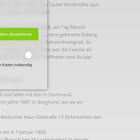
e 19. Seine erste Frau Taube Windmüller (aus
 31 Jahren verschieden.
ck, wo sie am 16.03.1828, am Tag Rausch
 und seiner Frau Lina, eine geborene Elsberg.
kies akzeptieren
ihnen) durchaus einen Bekanntheitsgrad. So
 Elsberg; auch in Ahlen war die Familie als
bekannt, denn dort eröffneten zwei Brüder
r Karten notwendig
nder hervor.
t und lebte mit ihm in Dortmund.
 im Jahre 1881 in Borghorst, wo sie ein
em Beckumer Haus Oststraße 13 (Schimschon ben
b am 4. * Januar 1868.
rg (Boruch ben Mausche halevy) in dessen