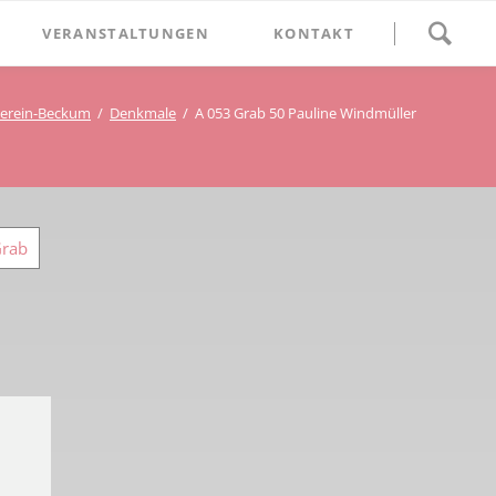
Navigation
VERANSTALTUNGEN
KONTAKT
überspringen
BETHLEHEM im Blumenthal
erein-Beckum
Denkmale
A 053 Grab 50 Pauline Windmüller
Geschichten
Begegnung im Blumenthal
eschichtsverein Beckum
Schätze
Vortrag im Blumenthal
nmal
Grab
ichte