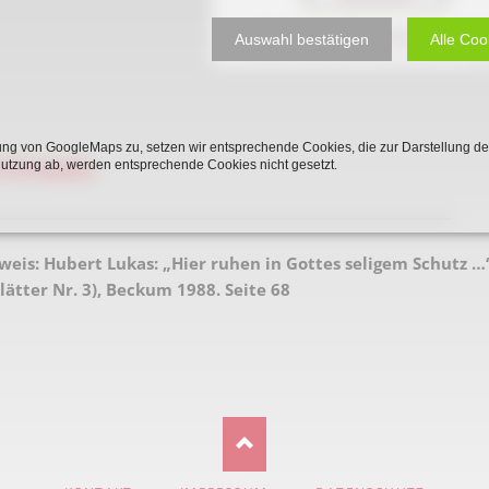
Plakate
Jüdischer Friedhof
Auswahl bestätigen
Alle Coo
Postkarten
Steinkisten Gräber
öffentliche Gebäude
Fürstengrab
Prudentiaschule
Denkmal-Liste A
ng von GoogleMaps zu, setzen wir entsprechende Cookies, die zur Darstellung de
rhinweis
Nutzung ab, werden entsprechende Cookies nicht gesetzt.
Strassen
Denkmal-Liste B
_____________________________________________________________________
Totenzettel
Denkmal-Liste C
Totenzettel Bürger
weis:
Hubert Lukas: „Hier ruhen in Gottes seligem Schutz …
Denkmal_Liste weitere
ätter Nr. 3), Beckum 1988. Seite 68
Totenzettel Soldaten
Denkmal-Liste Naturdenkmal
Gefallenen und Vermißte
Filmarchiv
Begegnungen im Blument
Historische Filme
NAVIGATION