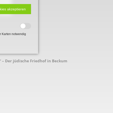
kies akzeptieren
r Karten notwendig
“ – Der jüdische Friedhof in Beckum
 2. Weltkrieg
hal