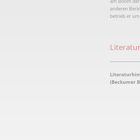
am Boom der Z
anderen Bec
betrieb er um
Literatu
________________
Literaturhin
(Beckumer Bl