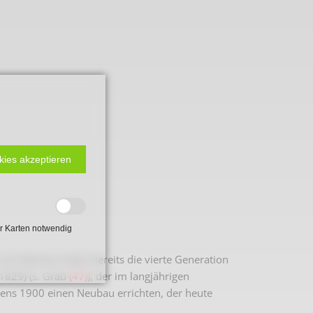
kies akzeptieren
r Karten notwendig
mit Salomon Stein bereits die vierte Generation
.1829) (s. Grab
(47)
), der im langjährigen
ens 1900 einen Neubau errichten, der heute