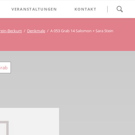
Navigation
VERANSTALTUNGEN
KONTAKT
überspringen
BETHLEHEM im Blumenthal
rein-Beckum
Denkmale
A 053 Grab 14 Salomon + Sara Stein
Geschichten
Begegnung im Blumenthal
eschichtsverein Beckum
Schätze
Vortrag im Blumenthal
nmal
Grab
ichte