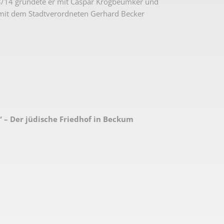
13/14 gründete er mit Caspar Krogbeumker und
it dem Stadtverordneten Gerhard Becker
“ – Der jüdische Friedhof in Beckum