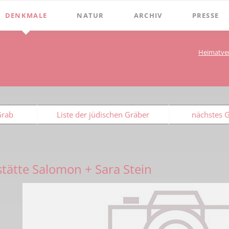
DENKMALE
NATUR
ARCHIV
PRESSE
Stephanus-Kirche
Grenzen
Bibliothek
Chroniken
Heimatve
Online Bücher
Hist. Rathaus
Bauerschaften
Beckumer 
100 Jahre Heimat- und G
Holter
Domitorium
Beckumer 
BECKUMER STADTDINGE
Wasserläufe
1
Wehrturm
Ich war ei
Grab
Liste der jüdischen Gräber
nächstes 
Bibliotheks-Systematik
Baum des Jahres
Köttings Mühle
Presse-Ber
Bibliotheks-Bestand
Windmühle
Bildarchiv
Ständehaus
tätte Salomon + Sara Stein
Briefbögen
Schmiede Galen
Fotos
Mariensäule
Landkarten
Hochkreuz - Alter Friedhof