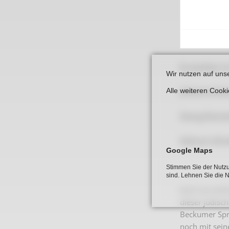
Es starben i
Wir nutzen auf uns
Alle weiteren Cook
Johanna Deu
Georg Deuts
Helmut Schu
Google Maps
Stimmen Sie der Nutzu
sind. Lehnen Sie die 
Auch sie wohn
dieser jüdisc
Beckumer Spra
noch mit sein