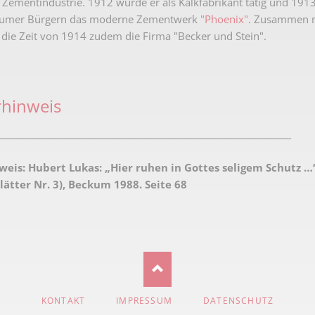
ementindustrie. 1912 wurde er als Kalkfabrikant tätig und 19
kumer Bürgern das moderne Zementwerk
"Phoenix"
. Zusammen m
 die Zeit von 1914 zudem die Firma "Becker und Stein".
rhinweis
_____________________________________________________________________
weis:
Hubert Lukas: „Hier ruhen in Gottes seligem Schutz …
ätter Nr. 3), Beckum 1988. Seite 68
NAVIGATION
KONTAKT
IMPRESSUM
DATENSCHUTZ
ÜBERSPRINGEN