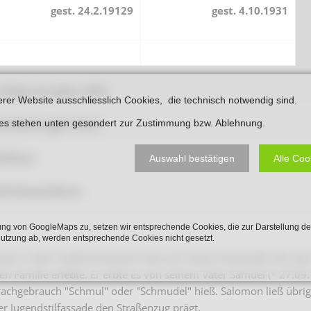
gest. 24.2.19129
gest. 4.10.1931
Karnevalistische Filme
Religiöse Filme
Sonstige Filme
n Polen im jahre 1942
Nachlässe
erer Website ausschliesslich Cookies, die technisch notwendig sind.
ies stehen unten gesondert zur Zustimmung bzw. Ablehnung.
tschkron geb. Stein
chkron
Auswahl bestätigen
Alle Coo
ld-Deutschkron
ng von GoogleMaps zu, setzen wir entsprechende Cookies, die zur Darstellung de
Nutzung ab, werden entsprechende Cookies nicht gesetzt.
ten in dem traditionsreichen Haus am Osttor (Oststraße 35), das 
hen Familie erlebte. Er erbte es von seinem Vater Samuel (* 27.09
chgebrauch "Schmul" oder "Schmudel" hieß. Salomon ließ übrig
er Jugendstilfassade den Straßenzug prägt.