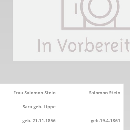
Plakate
Jüdischer Friedhof
Postkarten
Steinkisten Gräber
öffentliche Gebäude
Fürstengrab
Prudentiaschule
Denkmal-Liste A
Strassen
Denkmal-Liste B
Totenzettel
Denkmal-Liste C
Totenzettel Bürger
Denkmal_Liste weitere
Totenzettel Soldaten
Denkmal-Liste Naturdenkmal
Gefallenen und Vermißte
Frau Salomon Stein
Salomon Stein
Filmarchiv
Sara geb. Lippe
Begegnungen im Blument
geb. 21.11.1856
geb.19.4.1861
Historische Filme