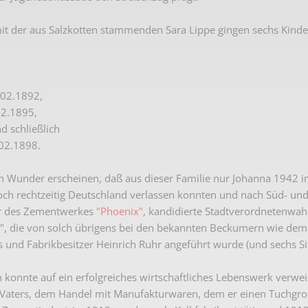
it der aus Salzkotten stammenden Sara Lippe gingen sechs Kinde
.02.1892,
02.1895,
d schließlich
.02.1898.
n Wunder erscheinen, daß aus dieser Familie nur Johanna 1942 i
och rechtzeitig Deutschland verlassen konnten und nach Süd- u
or des Zementwerkes
"Phoenix"
, kandidierte Stadtverordnetenwah
", die von solch übrigens bei den bekannten Beckumern wie dem
s und Fabrikbesitzer Heinrich Ruhr angeführt wurde (und sechs Sitz
 konnte auf ein erfolgreiches wirtschaftliches Lebenswerk verwei
 Vaters, dem Handel mit Manufakturwaren, dem er einen Tuchgroßh