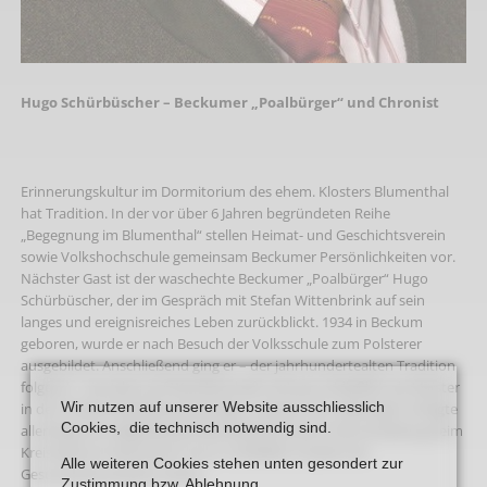
Hugo Schürbüscher – Beckumer „Poalbürger“ und Chronist
Erinnerungskultur im Dormitorium des ehem. Klosters Blumenthal
hat Tradition. In der vor über 6 Jahren begründeten Reihe
„Begegnung im Blumenthal“ stellen Heimat- und Geschichtsverein
sowie Volkshochschule gemeinsam Beckumer Persönlichkeiten vor.
Nächster Gast ist der waschechte Beckumer „Poalbürger“ Hugo
Schürbüscher, der im Gespräch mit Stefan Wittenbrink auf sein
langes und ereignisreiches Leben zurückblickt. 1934 in Beckum
geboren, wurde er nach Besuch der Volksschule zum Polsterer
ausgebildet. Anschließend ging er – der jahrhundertealten Tradition
folgend – vier Jahre auf Wanderschaft und war schließlich als Meister
Wir nutzen auf unserer Website ausschliesslich
in der Polstermöbelindustrie tätig. In seinem 30. Lebensjahr erfolgte
Cookies, die technisch notwendig sind.
allerdings ein tiefgreifender Berufswechsel durch die Anstellung beim
Kreis Beckum-Warendorf, wo er schließlich 25 Jahre als
Alle weiteren Cookies stehen unten gesondert zur
Gesundheitsaufseher wirkte.
Zustimmung bzw. Ablehnung.