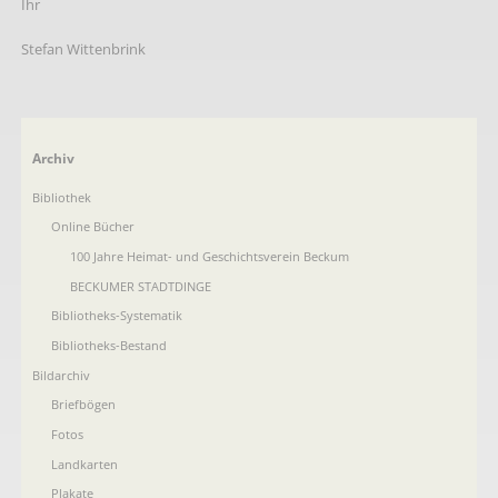
Ihr
Stefan Wittenbrink
Navigation
Archiv
überspringen
Bibliothek
Online Bücher
100 Jahre Heimat- und Geschichtsverein Beckum
BECKUMER STADTDINGE
Bibliotheks-Systematik
Bibliotheks-Bestand
Bildarchiv
Briefbögen
Fotos
Landkarten
Plakate