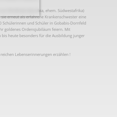
he von Windhoek (Namibia, ehem. Südwestafrika)
ie erneut als erfahrene Krankenschwester eine
00 Schülerinnen und Schüler in Gobabis-Dornfeld
ihr goldenes Ordensjubiläum feiern. Mit
 bis heute besonders für die Ausbildung junger
 reichen Lebenserinnerungen erzählen !