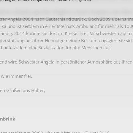
Karnevalistische Filme
Jahren aufopferungsvoller Tätigkeit in einem Hospital in der Nä
Religiöse Filme
ter Angela 2004 nach Deutschland zurück. Doch 2009 übernahm s
rika und ist seitdem in einer Internats-Ambulanz für mehr als 10
Sonstige Filme
tändig. 2014 konnte sie dort im Kreise ihrer Mitschwestern auch 
Nachlässe
Unterstützung aus ihrer Heimatgemeinde Beckum engagiert sie sich
baute zudem eine Sozialstation für alte Menschen auf.
nd wird Schwester Angela in persönlicher Atmosphäre aus ihren
t wie immer frei.
hen Grüßen aus Holter,
enbrink