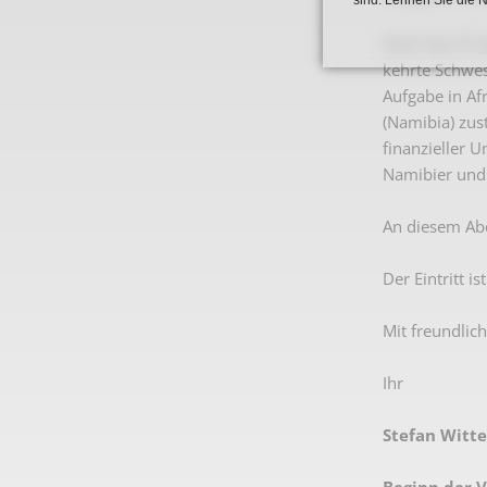
Nach fast 35 
kehrte Schwes
Aufgabe in Af
(Namibia) zus
finanzieller 
Namibier und 
An diesem Abe
Der Eintritt is
Mit freundlic
Ihr
Stefan Witt