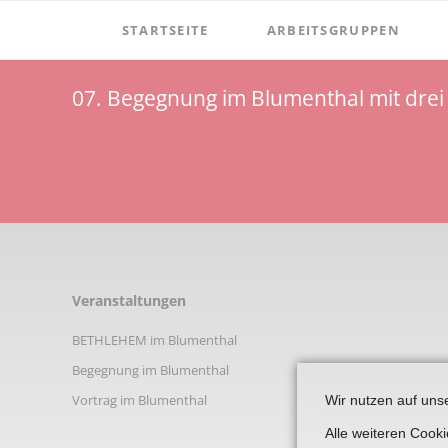
STARTSEITE
ARBEITSGRUPPEN
Verein
Dormitorium
07. Begegnung im Blumenthal mit dre
Vorstand
Film
Aufgaben
Windmühle Höxberg
Satzung
Windmuehle-am-hoexberg
Mitgliedschaft
Zementmuseum
Spenden
Mineralien & Fossilien
Navigation
Veranstaltungen
Vereinsgeschichte
überspringen
BETHLEHEM im Blumenthal
Vorsitzende
Begegnung im Blumenthal
Ehrenmitglieder
Vortrag im Blumenthal
Wir nutzen auf uns
Newsletter
Alle weiteren Cook