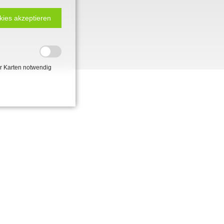
kies akzeptieren
r Karten notwendig
 2. Weltkrieg
hal