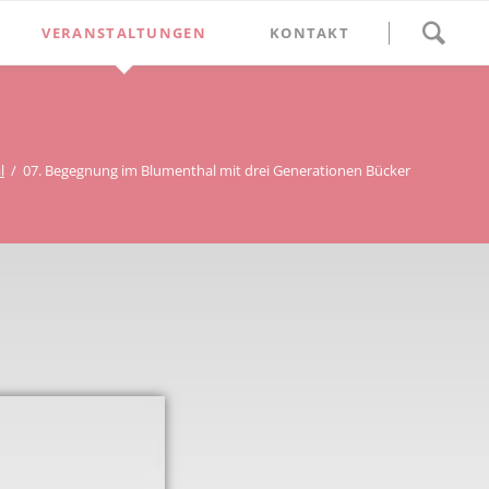
Navigation
VERANSTALTUNGEN
KONTAKT
überspringen
BETHLEHEM im Blumenthal
Geschichten
Begegnung im Blumenthal
eschichtsverein Beckum
Schätze
Vortrag im Blumenthal
l
07. Begegnung im Blumenthal mit drei Generationen Bücker
nmal
ichte