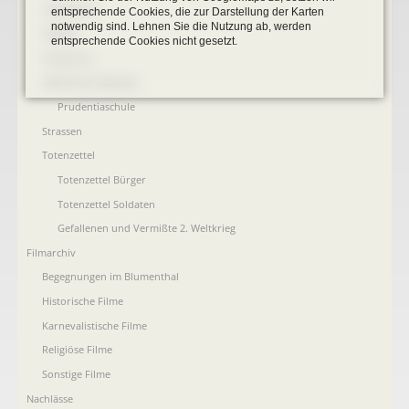
Landkarten
entsprechende Cookies, die zur Darstellung der Karten
notwendig sind. Lehnen Sie die Nutzung ab, werden
Plakate
entsprechende Cookies nicht gesetzt.
Postkarten
öffentliche Gebäude
Prudentiaschule
Strassen
Totenzettel
Totenzettel Bürger
Totenzettel Soldaten
Gefallenen und Vermißte 2. Weltkrieg
Filmarchiv
Begegnungen im Blumenthal
Historische Filme
Karnevalistische Filme
Religiöse Filme
Sonstige Filme
Nachlässe