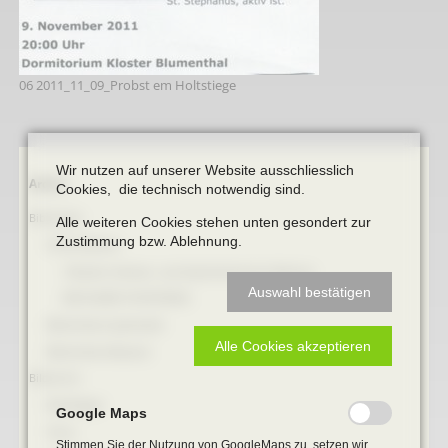
06 2011_11_09_Probst em Holtstiege
Wir nutzen auf unserer Website ausschliesslich
Navigation
Archiv
Cookies, die technisch notwendig sind.
überspringen
Bibliothek
Alle weiteren Cookies stehen unten gesondert zur
Zustimmung bzw. Ablehnung.
Online Bücher
100 Jahre Heimat- und Geschichtsverein Beckum
Auswahl bestätigen
BECKUMER STADTDINGE
Bibliotheks-Systematik
Alle Cookies akzeptieren
Bibliotheks-Bestand
Bildarchiv
Briefbögen
Google Maps
Fotos
Stimmen Sie der Nutzung von GoogleMaps zu, setzen wir